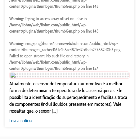
/home/liohm/web/liohm.com/public_html/wp-
content/plugins/thumbgen/thumbGen.php
on line
145
Warning
: Trying to access array offset on false in
/home/liohm/web/liohm.com/public_html/wp-
content/plugins/thumbgen/thumbGen.php
on line
145
Warning
: imagepng(/home/liohm/web/liohm.com/public_html/wp-
content/thumbgen_cache/4162e1b3ac487fe47c6bdb247882d0b3.png):
Failed to open stream: No such file or directory in
/home/liohm/web/liohm.com/public_html/wp-
content/plugins/thumbgen/thumbGen.php
on line
157
Atualmente, o sensor de temperatura automotivo é a melhor
forma de determinar a temperatura de locais e máquinas. Ele
possibilita a identificação do superaquecimento e facilita a troca
de componentes (inclui líquidos presentes em motores). Vale
ressaltar que, o sensor [...]
Leia a notícia