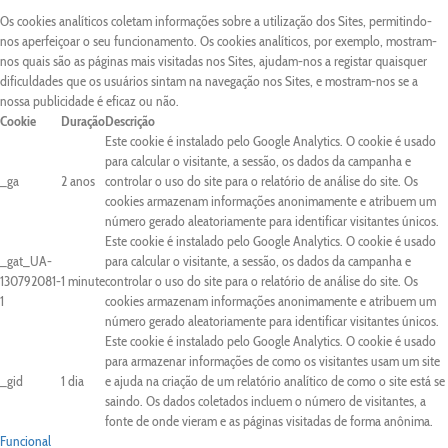
Os cookies analíticos coletam informações sobre a utilização dos Sites, permitindo-
nos aperfeiçoar o seu funcionamento. Os cookies analíticos, por exemplo, mostram-
nos quais são as páginas mais visitadas nos Sites, ajudam-nos a registar quaisquer
dificuldades que os usuários sintam na navegação nos Sites, e mostram-nos se a
nossa publicidade é eficaz ou não.
Cookie
Duração
Descrição
Este cookie é instalado pelo Google Analytics. O cookie é usado
para calcular o visitante, a sessão, os dados da campanha e
_ga
2 anos
controlar o uso do site para o relatório de análise do site. Os
cookies armazenam informações anonimamente e atribuem um
número gerado aleatoriamente para identificar visitantes únicos.
Este cookie é instalado pelo Google Analytics. O cookie é usado
_gat_UA-
para calcular o visitante, a sessão, os dados da campanha e
130792081-
1 minute
controlar o uso do site para o relatório de análise do site. Os
1
cookies armazenam informações anonimamente e atribuem um
número gerado aleatoriamente para identificar visitantes únicos.
Este cookie é instalado pelo Google Analytics. O cookie é usado
para armazenar informações de como os visitantes usam um site
_gid
1 dia
e ajuda na criação de um relatório analítico de como o site está se
saindo. Os dados coletados incluem o número de visitantes, a
fonte de onde vieram e as páginas visitadas de forma anônima.
Funcional