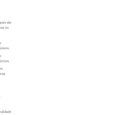
quais são
icaz ou
o
únicos.
o
únicos.
um
orma
e
onalidade