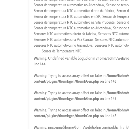
Sensor de temperatura automotivo no Aricanduva
Sensor de temp
Sensor de temperatura NTC automotivo direto da fabrica
Sensor 
Sensor de temperatura NTC automotivo em SP
Sensor de tempera
Sensor de temperatura NTC automotivo na Vila Prudente
Sensor 
Sensor de temperatura NTC automotivo no Aricanduva
Sensor de 
Sensores NTC automotivos direto da fabrica
Sensores NTC automo
Sensores NTC automotivos na Vila Carrão
Sensores NTC automotiv
Sensores NTC automotivos no Aricanduva
Sensores NTC automotiv
Sensor de Temperatura NTC
Warning
: Undefined variable $bgColor in
/home/liohm/web/li
line
144
Warning
: Trying to access array offset on false in
/home/liohm/
content/plugins/thumbgen/thumbGen.php
on line
145
Warning
: Trying to access array offset on false in
/home/liohm/
content/plugins/thumbgen/thumbGen.php
on line
145
Warning
: Trying to access array offset on false in
/home/liohm/
content/plugins/thumbgen/thumbGen.php
on line
145
Warning
: imagepng(/home/liohm/web/liohm.com/public_html