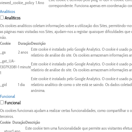
viewed_cookie_policy
1 Ano
correspondente. Funciona apenas em coordenação com 
Analíticos
Analíticos
Os cookies analíticos coletam informações sobre a utilização dos Sites, permitindo-n
as páginas mais visitadas nos Sites, ajudam-nos a registar quaisquer dificuldades que
não.
Cookie
Duração
Descrição
Este cookie é instalado pelo Google Analytics. O cookie é usado pa
_ga
2 anos
relatório de análise do site. Os cookies armazenam informações 
_gat_UA-
Este cookie é instalado pelo Google Analytics. O cookie é usado pa
130792081-
1 minute
relatório de análise do site. Os cookies armazenam informações 
1
Este cookie é instalado pelo Google Analytics. O cookie é usado 
_gid
1 dia
relatório analítico de como o site está se saindo. Os dados colet
anônima.
Funcional
Funcional
Os cookies funcionais ajudam a realizar certas funcionalidades, como compartilhar o c
terceiros.
Cookie
Duração
Descrição
Este cookie tem uma funcionalidade que permite aos visitantes efetu
__atuvc
1 ano