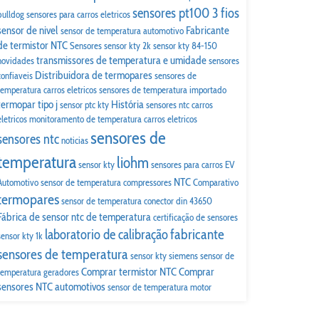
sensores pt100 3 fios
bulldog
sensores para carros eletricos
sensor de nivel
Fabricante
sensor de temperatura automotivo
de termistor NTC
Sensores
sensor kty 2k
sensor kty 84-150
transmissores de temperatura e umidade
novidades
sensores
Distribuidora de termopares
confiaveis
sensores de
temperatura carros eletricos
sensores de temperatura importado
termopar tipo j
História
sensor ptc kty
sensores ntc carros
eletricos
monitoramento de temperatura carros eletricos
sensores de
sensores ntc
noticias
temperatura
liohm
sensor kty
sensores para carros EV
NTC
Automotivo
sensor de temperatura compressores
Comparativo
termopares
sensor de temperatura conector din 43650
Fábrica de sensor ntc de temperatura
certificação de sensores
fabricante
laboratorio de calibração
sensor kty 1k
sensores de temperatura
sensor kty siemens
sensor de
Comprar termistor NTC
Comprar
temperatura geradores
sensores NTC automotivos
sensor de temperatura motor