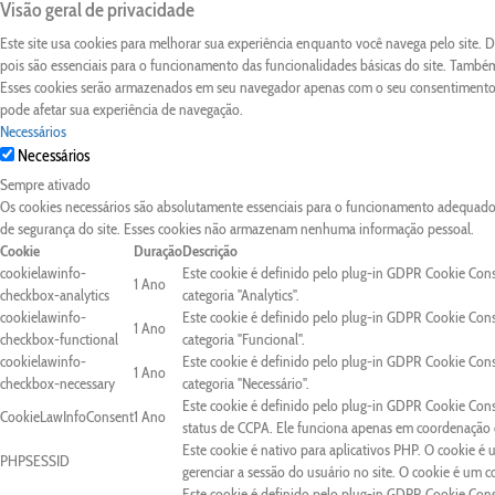
Visão geral de privacidade
Este site usa cookies para melhorar sua experiência enquanto você navega pelo site.
pois são essenciais para o funcionamento das funcionalidades básicas do site. Também
Esses cookies serão armazenados em seu navegador apenas com o seu consentimento. 
pode afetar sua experiência de navegação.
Necessários
Necessários
Sempre ativado
Os cookies necessários são absolutamente essenciais para o funcionamento adequado d
de segurança do site. Esses cookies não armazenam nenhuma informação pessoal.
Cookie
Duração
Descrição
cookielawinfo-
Este cookie é definido pelo plug-in GDPR Cookie Con
1 Ano
checkbox-analytics
categoria "Analytics".
cookielawinfo-
Este cookie é definido pelo plug-in GDPR Cookie Con
1 Ano
checkbox-functional
categoria "Funcional".
cookielawinfo-
Este cookie é definido pelo plug-in GDPR Cookie Con
1 Ano
checkbox-necessary
categoria "Necessário".
Este cookie é definido pelo plug-in GDPR Cookie Cons
CookieLawInfoConsent
1 Ano
status de CCPA. Ele funciona apenas em coordenação c
Este cookie é nativo para aplicativos PHP. O cookie é 
PHPSESSID
gerenciar a sessão do usuário no site. O cookie é um 
Este cookie é definido pelo plug-in GDPR Cookie Conse