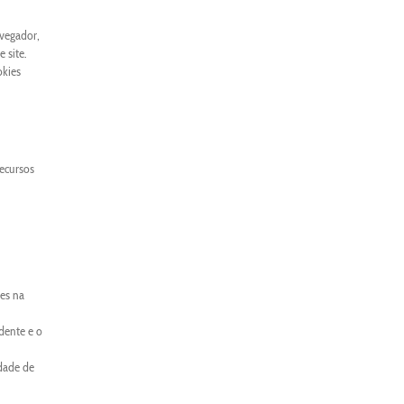
avegador,
 site.
okies
recursos
es na
dente e o
idade de