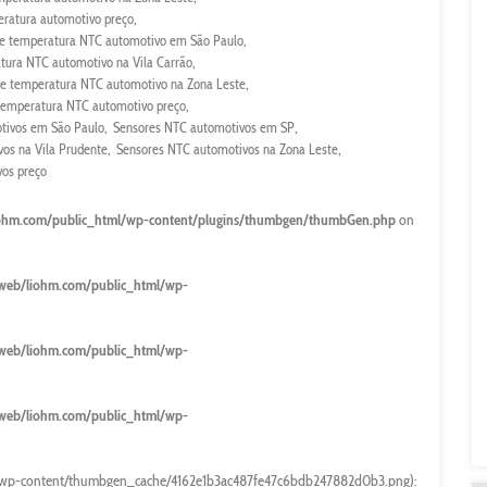
eratura automotivo preço
de temperatura NTC automotivo em São Paulo
tura NTC automotivo na Vila Carrão
de temperatura NTC automotivo na Zona Leste
temperatura NTC automotivo preço
tivos em São Paulo
Sensores NTC automotivos em SP
os na Vila Prudente
Sensores NTC automotivos na Zona Leste
os preço
ohm.com/public_html/wp-content/plugins/thumbgen/thumbGen.php
on
web/liohm.com/public_html/wp-
web/liohm.com/public_html/wp-
web/liohm.com/public_html/wp-
/wp-content/thumbgen_cache/4162e1b3ac487fe47c6bdb247882d0b3.png):