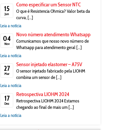
Como especificar um Sensor NTC
15
O que é Resistencia Ohmica? Valor beta da
Jun
curva, [...]
Leia a notícia
Novo número atendimento Whatsapp
04
Comunicamos que nosso novo número de
Nov
Whatsapp para atendimento geral [...]
Leia a notícia
Sensor injetado elastomer – A75V
27
O sensor injetado fabricado pela LIOHM
Mar
combina um sensor de [...]
Leia a notícia
Retrospectiva LIOHM 2024
17
Retrospectiva LIOHM 2024 Estamos
Dez
chegando ao final de mais um [...]
Leia a notícia