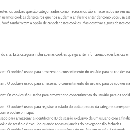
 Destes, os cookies que são categorizados como necessários são armazenados no seu n
 usamos cookies de terceiros que nos ajudam a analisar e entender como você usa este
Você também tem a opção de cancelar esses cookies. Mas desativar alguns desses co
o site. Esta categoria inclui apenas cookies que garantem funcionalidades básicas e 
sent. O cookie é usado para armazenar o consentimento do usuário para os cookies na
sent. O cookie é usado para armazenar o consentimento do usuário para os cookies na
sent. Os cookies são usados para armazenar o consentimento do usuário para os cooki
ent. O cookie é usado para registrar o estado do botão padrão da categoria correspon
om o cookie principal.
usado para armazenar e identificar o ID de sessão exclusivo de um usuário com a final
cookie de sessão e é excluído quando todas as janelas do navegador são fechadas.
nt. O cookie é usado para registrar a preferência do usuário em relação à categoria