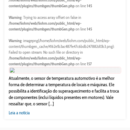
/home/liohm/web/liohm.com/public_html/wp-
content/plugins/thumbgen/thumbGen.php
on line
145
Warning
: Trying to access array offset on false in
/home/liohm/web/liohm.com/public_html/wp-
content/plugins/thumbgen/thumbGen.php
on line
145
Warning
: imagepng(/home/liohm/web/liohm.com/public_html/wp-
content/thumbgen_cache/4162e1b3ac487fe47c6bdb247882d0b3.png):
Failed to open stream: No such file or directory in
/home/liohm/web/liohm.com/public_html/wp-
content/plugins/thumbgen/thumbGen.php
on line
157
Atualmente, o sensor de temperatura automotivo é a melhor
forma de determinar a temperatura de locais e máquinas. Ele
possibilita a identificação do superaquecimento e facilita a troca
de componentes (inclui líquidos presentes em motores). Vale
ressaltar que, o sensor [...]
Leia a notícia