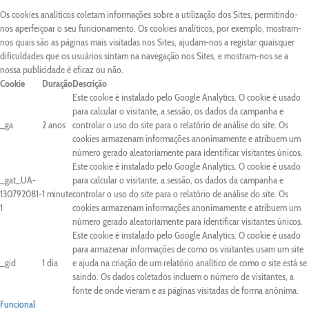
Os cookies analíticos coletam informações sobre a utilização dos Sites, permitindo-
nos aperfeiçoar o seu funcionamento. Os cookies analíticos, por exemplo, mostram-
nos quais são as páginas mais visitadas nos Sites, ajudam-nos a registar quaisquer
dificuldades que os usuários sintam na navegação nos Sites, e mostram-nos se a
nossa publicidade é eficaz ou não.
Cookie
Duração
Descrição
Este cookie é instalado pelo Google Analytics. O cookie é usado
para calcular o visitante, a sessão, os dados da campanha e
_ga
2 anos
controlar o uso do site para o relatório de análise do site. Os
cookies armazenam informações anonimamente e atribuem um
número gerado aleatoriamente para identificar visitantes únicos.
Este cookie é instalado pelo Google Analytics. O cookie é usado
_gat_UA-
para calcular o visitante, a sessão, os dados da campanha e
130792081-
1 minute
controlar o uso do site para o relatório de análise do site. Os
1
cookies armazenam informações anonimamente e atribuem um
número gerado aleatoriamente para identificar visitantes únicos.
Este cookie é instalado pelo Google Analytics. O cookie é usado
para armazenar informações de como os visitantes usam um site
_gid
1 dia
e ajuda na criação de um relatório analítico de como o site está se
saindo. Os dados coletados incluem o número de visitantes, a
fonte de onde vieram e as páginas visitadas de forma anônima.
Funcional