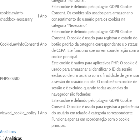
categoria "Funcional".
Este cookie é definido pelo plug-in GDPR Cookie
cookielawinfo-
Consent. Os cookies são usados para armazenar o
1 Ano
checkbox-necessary
consentimento do usuário para os cookies na
categoria "Necessário".
Este cookie é definido pelo plug-in GDPR Cookie
Consent. O cookie é usado para registrar o estado do
CookieLawInfoConsent
1 Ano
botão padrão da categoria correspondente e o status
de CCPA. Ele funciona apenas em coordenação com o
cookie principal.
Este cookie é nativo para aplicativos PHP. O cookie é
usado para armazenar e identificar o ID de sessão
exclusivo de um usuário com a finalidade de gerenciar
PHPSESSID
a sessão do usuário no site. O cookie é um cookie de
sessão e é excluído quando todas as janelas do
navegador são fechadas.
Este cookie é definido pelo plug-in GDPR Cookie
Consent. O cookie é usado para registrar a preferência
viewed_cookie_policy
1 Ano
do usuário em relação à categoria correspondente.
Funciona apenas em coordenação com o cookie
principal.
Analíticos
Analíticos