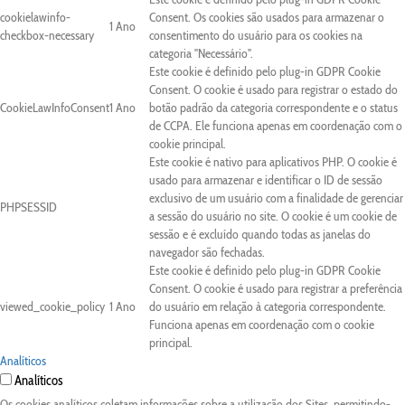
cookielawinfo-
Consent. Os cookies são usados para armazenar o
1 Ano
checkbox-necessary
consentimento do usuário para os cookies na
categoria "Necessário".
Este cookie é definido pelo plug-in GDPR Cookie
Consent. O cookie é usado para registrar o estado do
CookieLawInfoConsent
1 Ano
botão padrão da categoria correspondente e o status
de CCPA. Ele funciona apenas em coordenação com o
cookie principal.
Este cookie é nativo para aplicativos PHP. O cookie é
usado para armazenar e identificar o ID de sessão
exclusivo de um usuário com a finalidade de gerenciar
PHPSESSID
a sessão do usuário no site. O cookie é um cookie de
sessão e é excluído quando todas as janelas do
navegador são fechadas.
Este cookie é definido pelo plug-in GDPR Cookie
Consent. O cookie é usado para registrar a preferência
viewed_cookie_policy
1 Ano
do usuário em relação à categoria correspondente.
Funciona apenas em coordenação com o cookie
principal.
Analíticos
Analíticos
Os cookies analíticos coletam informações sobre a utilização dos Sites, permitindo-