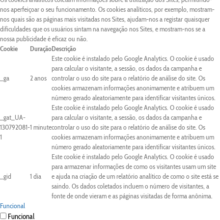
nos aperfeiçoar o seu funcionamento. Os cookies analíticos, por exemplo, mostram-
nos quais são as páginas mais visitadas nos Sites, ajudam-nos a registar quaisquer
dificuldades que os usuários sintam na navegação nos Sites, e mostram-nos se a
nossa publicidade é eficaz ou não.
Cookie
Duração
Descrição
Este cookie é instalado pelo Google Analytics. O cookie é usado
para calcular o visitante, a sessão, os dados da campanha e
_ga
2 anos
controlar o uso do site para o relatório de análise do site. Os
cookies armazenam informações anonimamente e atribuem um
número gerado aleatoriamente para identificar visitantes únicos.
Este cookie é instalado pelo Google Analytics. O cookie é usado
_gat_UA-
para calcular o visitante, a sessão, os dados da campanha e
130792081-
1 minute
controlar o uso do site para o relatório de análise do site. Os
1
cookies armazenam informações anonimamente e atribuem um
número gerado aleatoriamente para identificar visitantes únicos.
Este cookie é instalado pelo Google Analytics. O cookie é usado
para armazenar informações de como os visitantes usam um site
_gid
1 dia
e ajuda na criação de um relatório analítico de como o site está se
saindo. Os dados coletados incluem o número de visitantes, a
fonte de onde vieram e as páginas visitadas de forma anônima.
Funcional
Funcional