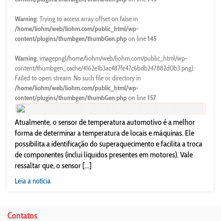
Warning
: Trying to access array offset on false in
/home/liohm/web/liohm.com/public_html/wp-
content/plugins/thumbgen/thumbGen.php
on line
145
Warning
: imagepng(/home/liohm/web/liohm.com/public_html/wp-
content/thumbgen_cache/4162e1b3ac487fe47c6bdb247882d0b3.png):
Failed to open stream: No such file or directory in
/home/liohm/web/liohm.com/public_html/wp-
content/plugins/thumbgen/thumbGen.php
on line
157
Atualmente, o sensor de temperatura automotivo é a melhor
forma de determinar a temperatura de locais e máquinas. Ele
possibilita a identificação do superaquecimento e facilita a troca
de componentes (inclui líquidos presentes em motores). Vale
ressaltar que, o sensor [...]
Leia a notícia
Contatos