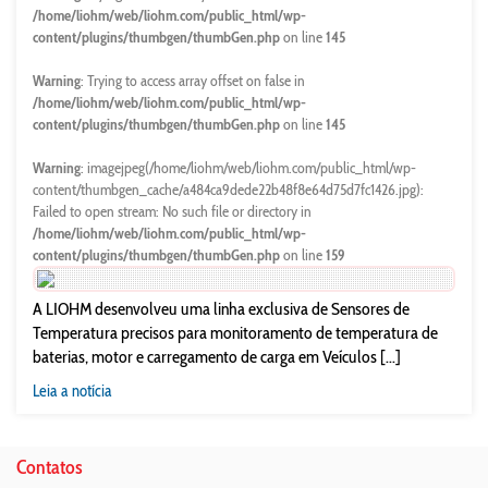
/home/liohm/web/liohm.com/public_html/wp-
content/plugins/thumbgen/thumbGen.php
on line
145
Warning
: Trying to access array offset on false in
/home/liohm/web/liohm.com/public_html/wp-
content/plugins/thumbgen/thumbGen.php
on line
145
Warning
: imagejpeg(/home/liohm/web/liohm.com/public_html/wp-
content/thumbgen_cache/a484ca9dede22b48f8e64d75d7fc1426.jpg):
Failed to open stream: No such file or directory in
/home/liohm/web/liohm.com/public_html/wp-
content/plugins/thumbgen/thumbGen.php
on line
159
A LIOHM desenvolveu uma linha exclusiva de Sensores de
Temperatura precisos para monitoramento de temperatura de
baterias, motor e carregamento de carga em Veículos [...]
Leia a notícia
Contatos