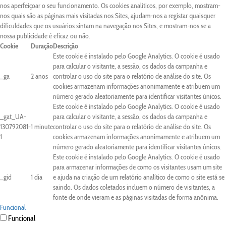
nos aperfeiçoar o seu funcionamento. Os cookies analíticos, por exemplo, mostram-
nos quais são as páginas mais visitadas nos Sites, ajudam-nos a registar quaisquer
dificuldades que os usuários sintam na navegação nos Sites, e mostram-nos se a
nossa publicidade é eficaz ou não.
Cookie
Duração
Descrição
Este cookie é instalado pelo Google Analytics. O cookie é usado
para calcular o visitante, a sessão, os dados da campanha e
_ga
2 anos
controlar o uso do site para o relatório de análise do site. Os
cookies armazenam informações anonimamente e atribuem um
número gerado aleatoriamente para identificar visitantes únicos.
Este cookie é instalado pelo Google Analytics. O cookie é usado
_gat_UA-
para calcular o visitante, a sessão, os dados da campanha e
130792081-
1 minute
controlar o uso do site para o relatório de análise do site. Os
1
cookies armazenam informações anonimamente e atribuem um
número gerado aleatoriamente para identificar visitantes únicos.
Este cookie é instalado pelo Google Analytics. O cookie é usado
para armazenar informações de como os visitantes usam um site
_gid
1 dia
e ajuda na criação de um relatório analítico de como o site está se
saindo. Os dados coletados incluem o número de visitantes, a
fonte de onde vieram e as páginas visitadas de forma anônima.
Funcional
Funcional