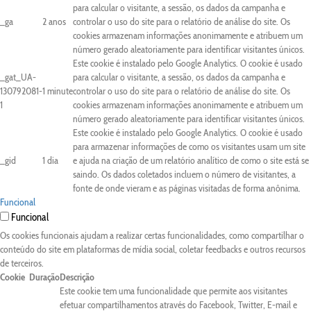
para calcular o visitante, a sessão, os dados da campanha e
_ga
2 anos
controlar o uso do site para o relatório de análise do site. Os
cookies armazenam informações anonimamente e atribuem um
número gerado aleatoriamente para identificar visitantes únicos.
Este cookie é instalado pelo Google Analytics. O cookie é usado
_gat_UA-
para calcular o visitante, a sessão, os dados da campanha e
130792081-
1 minute
controlar o uso do site para o relatório de análise do site. Os
1
cookies armazenam informações anonimamente e atribuem um
número gerado aleatoriamente para identificar visitantes únicos.
Este cookie é instalado pelo Google Analytics. O cookie é usado
para armazenar informações de como os visitantes usam um site
_gid
1 dia
e ajuda na criação de um relatório analítico de como o site está se
saindo. Os dados coletados incluem o número de visitantes, a
fonte de onde vieram e as páginas visitadas de forma anônima.
Funcional
Funcional
Os cookies funcionais ajudam a realizar certas funcionalidades, como compartilhar o
conteúdo do site em plataformas de mídia social, coletar feedbacks e outros recursos
de terceiros.
Cookie
Duração
Descrição
Este cookie tem uma funcionalidade que permite aos visitantes
efetuar compartilhamentos através do Facebook, Twitter, E-mail e