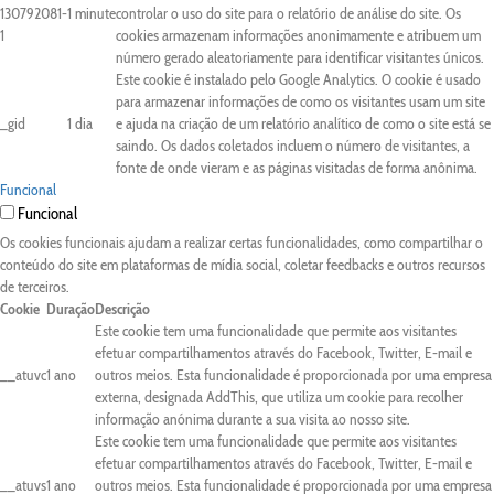
130792081-
1 minute
controlar o uso do site para o relatório de análise do site. Os
1
cookies armazenam informações anonimamente e atribuem um
número gerado aleatoriamente para identificar visitantes únicos.
Este cookie é instalado pelo Google Analytics. O cookie é usado
para armazenar informações de como os visitantes usam um site
_gid
1 dia
e ajuda na criação de um relatório analítico de como o site está se
saindo. Os dados coletados incluem o número de visitantes, a
fonte de onde vieram e as páginas visitadas de forma anônima.
Funcional
Funcional
Os cookies funcionais ajudam a realizar certas funcionalidades, como compartilhar o
conteúdo do site em plataformas de mídia social, coletar feedbacks e outros recursos
de terceiros.
Cookie
Duração
Descrição
Este cookie tem uma funcionalidade que permite aos visitantes
efetuar compartilhamentos através do Facebook, Twitter, E-mail e
__atuvc
1 ano
outros meios. Esta funcionalidade é proporcionada por uma empresa
externa, designada AddThis, que utiliza um cookie para recolher
informação anónima durante a sua visita ao nosso site.
Este cookie tem uma funcionalidade que permite aos visitantes
efetuar compartilhamentos através do Facebook, Twitter, E-mail e
__atuvs
1 ano
outros meios. Esta funcionalidade é proporcionada por uma empresa