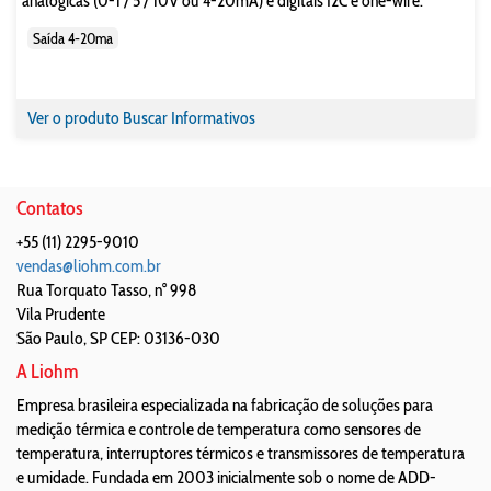
analógicas (0-1 / 5 / 10V ou 4-20mA) e digitais I2C e one-wire.
Saída 4-20ma
Ver o produto
Buscar Informativos
Contatos
+55 (11) 2295-9010
vendas@liohm.com.br
Rua Torquato Tasso, n° 998
Vila Prudente
São Paulo
,
SP
CEP: 03136-030
A Liohm
Empresa brasileira especializada na fabricação de soluções para
medição térmica e controle de temperatura como sensores de
temperatura, interruptores térmicos e transmissores de temperatura
e umidade. Fundada em 2003 inicialmente sob o nome de ADD-