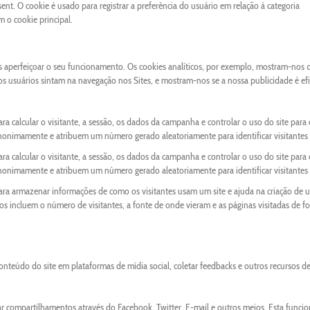
nt. O cookie é usado para registrar a preferência do usuário em relação à categoria
o cookie principal.
os aperfeiçoar o seu funcionamento. Os cookies analíticos, por exemplo, mostram-nos 
 os usuários sintam na navegação nos Sites, e mostram-nos se a nossa publicidade é ef
ra calcular o visitante, a sessão, os dados da campanha e controlar o uso do site para 
anonimamente e atribuem um número gerado aleatoriamente para identificar visitantes 
ra calcular o visitante, a sessão, os dados da campanha e controlar o uso do site para 
anonimamente e atribuem um número gerado aleatoriamente para identificar visitantes 
para armazenar informações de como os visitantes usam um site e ajuda na criação de 
ados incluem o número de visitantes, a fonte de onde vieram e as páginas visitadas de f
onteúdo do site em plataformas de mídia social, coletar feedbacks e outros recursos d
ar compartilhamentos através do Facebook, Twitter, E-mail e outros meios. Esta funci