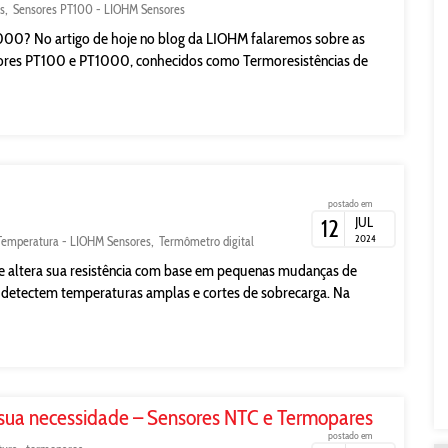
s
Sensores PT100 - LIOHM Sensores
1000? No artigo de hoje no blog da LIOHM falaremos sobre as
nsores PT100 e PT1000, conhecidos como Termoresistências de
postado em
JUL
12
2024
Temperatura - LIOHM Sensores
Termômetro digital
e altera sua resistência com base em pequenas mudanças de
 detectem temperaturas amplas e cortes de sobrecarga. Na
 sua necessidade – Sensores NTC e Termopares
postado em