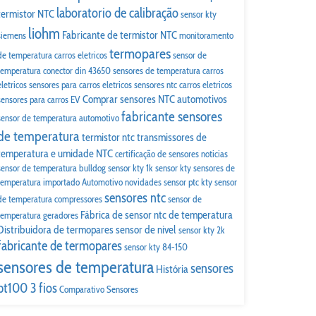
laboratorio de calibração
termistor NTC
sensor kty
liohm
Fabricante de termistor NTC
siemens
monitoramento
termopares
de temperatura carros eletricos
sensor de
temperatura conector din 43650
sensores de temperatura carros
eletricos
sensores para carros eletricos
sensores ntc carros eletricos
Comprar sensores NTC automotivos
sensores para carros EV
fabricante sensores
sensor de temperatura automotivo
de temperatura
termistor ntc
transmissores de
temperatura e umidade
NTC
certificação de sensores
noticias
sensor de temperatura bulldog
sensor kty 1k
sensor kty
sensores de
temperatura importado
Automotivo
novidades
sensor ptc kty
sensor
sensores ntc
de temperatura compressores
sensor de
Fábrica de sensor ntc de temperatura
temperatura geradores
Distribuidora de termopares
sensor de nivel
sensor kty 2k
fabricante de termopares
sensor kty 84-150
sensores de temperatura
sensores
História
pt100 3 fios
Comparativo
Sensores