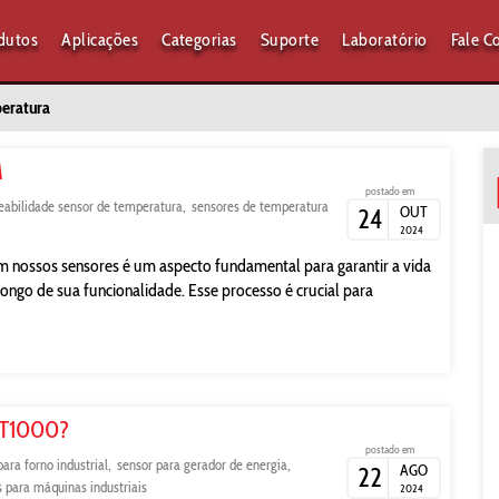
dutos
Aplicações
Categorias
Suporte
Laboratório
Fale C
peratura
M
postado em
reabilidade sensor de temperatura
sensores de temperatura
OUT
24
2024
 em nossos sensores é um aspecto fundamental para garantir a vida
o longo de sua funcionalidade. Esse processo é crucial para
 PT1000?
postado em
para forno industrial
sensor para gerador de energia
AGO
22
 para máquinas industriais
2024