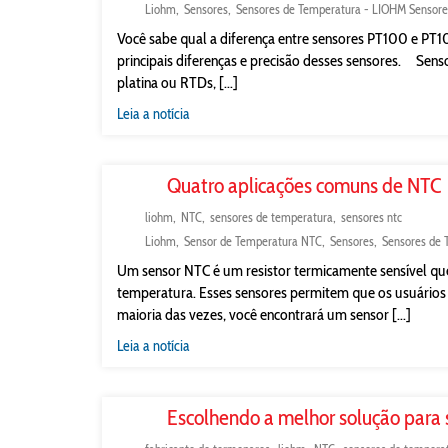
Liohm
Sensores
Sensores de Temperatura - LIOHM Sensore
Você sabe qual a diferença entre sensores PT100 e PT
principais diferenças e precisão desses sensores. Se
platina ou RTDs, [...]
Leia a notícia
Quatro aplicações comuns de NTC
liohm
NTC
sensores de temperatura
sensores ntc
Liohm
Sensor de Temperatura NTC
Sensores
Sensores de 
Um sensor NTC é um resistor termicamente sensível qu
temperatura. Esses sensores permitem que os usuários
maioria das vezes, você encontrará um sensor [...]
Leia a notícia
Escolhendo a melhor solução para