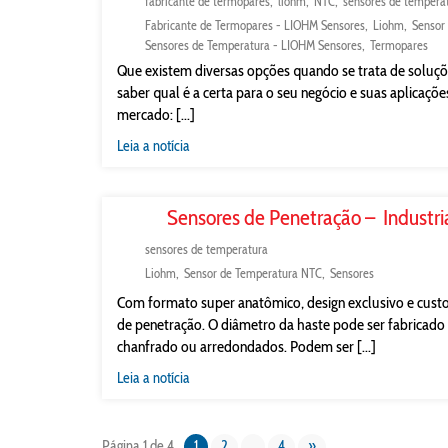
fabricante de termopares
liohm
NTC
sensores de tempera
Fabricante de Termopares - LIOHM Sensores
Liohm
Sensor
Sensores de Temperatura - LIOHM Sensores
Termopares
Que existem diversas opções quando se trata de soluç
saber qual é a certa para o seu negócio e suas aplica
mercado: [...]
Leia a notícia
Sensores de Penetração – Industria
sensores de temperatura
Liohm
Sensor de Temperatura NTC
Sensores
Com formato super anatômico, design exclusivo e cus
de penetração. O diâmetro da haste pode ser fabricad
chanfrado ou arredondados. Podem ser [...]
Leia a notícia
Página 1 de 4
1
2
…
4
»