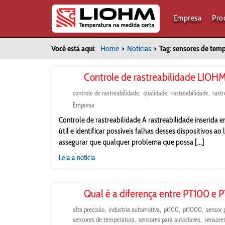
Empresa
Pro
Você está aqui:
Home
>
Notícias
>
Tag: sensores de tem
Controle de rastreabilidade LIOH
controle de rastreabilidade
qualidade
rastreabilidade
rast
Empresa
Controle de rastreabilidade A rastreabilidade inserida
útil e identificar possíveis falhas desses dispositivos a
assegurar que qualquer problema que possa [...]
Leia a notícia
Qual é a diferença entre PT100 e
alta precisão
industria automotiva
pt100
pt1000
sensor 
sensores de temperatura
sensores para autoclaves
sensores