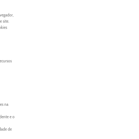
avegador,
 site.
okies
recursos
es na
dente e o
idade de