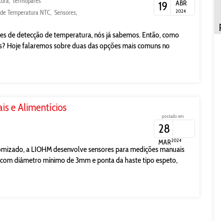
tura
termopares
ABR
19
2024
 de Temperatura NTC
Sensores
ões de detecção de temperatura, nós já sabemos. Então, como
ções? Hoje falaremos sobre duas das opções mais comuns no
is e Alimentícios
postado em
28
2024
MAR
tomizado, a LIOHM desenvolve sensores para medições manuais
o com diâmetro mínimo de 3mm e ponta da haste tipo espeto,