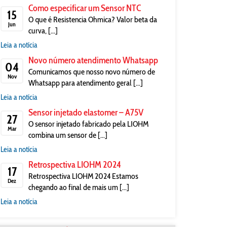
Como especificar um Sensor NTC
15
O que é Resistencia Ohmica? Valor beta da
Jun
curva, [...]
Leia a notícia
Novo número atendimento Whatsapp
04
Comunicamos que nosso novo número de
Nov
Whatsapp para atendimento geral [...]
Leia a notícia
Sensor injetado elastomer – A75V
27
O sensor injetado fabricado pela LIOHM
Mar
combina um sensor de [...]
Leia a notícia
Retrospectiva LIOHM 2024
17
Retrospectiva LIOHM 2024 Estamos
Dez
chegando ao final de mais um [...]
Leia a notícia