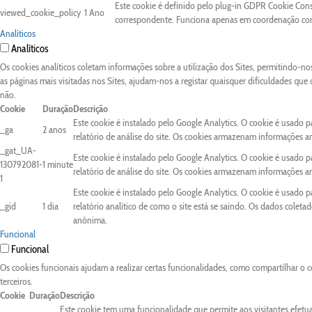
Este cookie é definido pelo plug-in GDPR Cookie Conse
viewed_cookie_policy
1 Ano
correspondente. Funciona apenas em coordenação com 
Analíticos
Analíticos
Os cookies analíticos coletam informações sobre a utilização dos Sites, permitindo-n
as páginas mais visitadas nos Sites, ajudam-nos a registar quaisquer dificuldades que
não.
Cookie
Duração
Descrição
Este cookie é instalado pelo Google Analytics. O cookie é usado pa
_ga
2 anos
relatório de análise do site. Os cookies armazenam informações 
_gat_UA-
Este cookie é instalado pelo Google Analytics. O cookie é usado pa
130792081-
1 minute
relatório de análise do site. Os cookies armazenam informações 
1
Este cookie é instalado pelo Google Analytics. O cookie é usado 
_gid
1 dia
relatório analítico de como o site está se saindo. Os dados colet
anônima.
Funcional
Funcional
Os cookies funcionais ajudam a realizar certas funcionalidades, como compartilhar o c
terceiros.
Cookie
Duração
Descrição
Este cookie tem uma funcionalidade que permite aos visitantes efetu