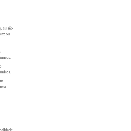
quais são
icaz ou
o
únicos.
o
únicos.
um
orma
e
onalidade