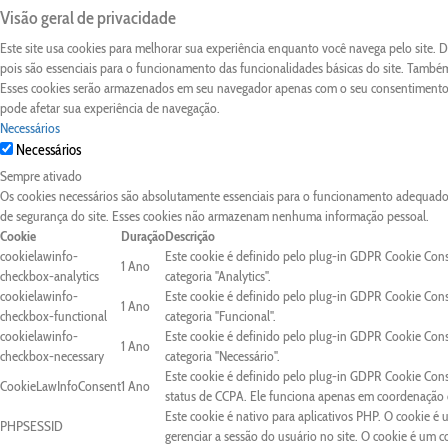
Visão geral de privacidade
Este site usa cookies para melhorar sua experiência enquanto você navega pelo site.
pois são essenciais para o funcionamento das funcionalidades básicas do site. Também
Esses cookies serão armazenados em seu navegador apenas com o seu consentimento. 
pode afetar sua experiência de navegação.
Necessários
Necessários
Sempre ativado
Os cookies necessários são absolutamente essenciais para o funcionamento adequado d
de segurança do site. Esses cookies não armazenam nenhuma informação pessoal.
Cookie
Duração
Descrição
cookielawinfo-
Este cookie é definido pelo plug-in GDPR Cookie Con
1 Ano
checkbox-analytics
categoria "Analytics".
cookielawinfo-
Este cookie é definido pelo plug-in GDPR Cookie Con
1 Ano
checkbox-functional
categoria "Funcional".
cookielawinfo-
Este cookie é definido pelo plug-in GDPR Cookie Con
1 Ano
checkbox-necessary
categoria "Necessário".
Este cookie é definido pelo plug-in GDPR Cookie Cons
CookieLawInfoConsent
1 Ano
status de CCPA. Ele funciona apenas em coordenação c
Este cookie é nativo para aplicativos PHP. O cookie é 
PHPSESSID
gerenciar a sessão do usuário no site. O cookie é um 