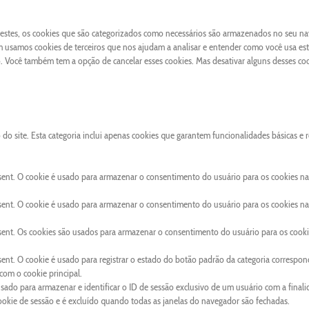
 Destes, os cookies que são categorizados como necessários são armazenados no seu n
 usamos cookies de terceiros que nos ajudam a analisar e entender como você usa este
Você também tem a opção de cancelar esses cookies. Mas desativar alguns desses co
o site. Esta categoria inclui apenas cookies que garantem funcionalidades básicas e 
sent. O cookie é usado para armazenar o consentimento do usuário para os cookies na
sent. O cookie é usado para armazenar o consentimento do usuário para os cookies na
sent. Os cookies são usados para armazenar o consentimento do usuário para os cooki
ent. O cookie é usado para registrar o estado do botão padrão da categoria correspon
om o cookie principal.
usado para armazenar e identificar o ID de sessão exclusivo de um usuário com a final
cookie de sessão e é excluído quando todas as janelas do navegador são fechadas.