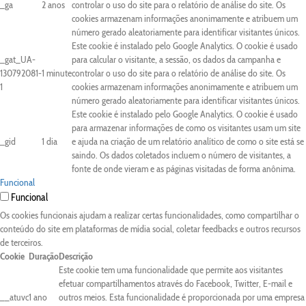
_ga
2 anos
controlar o uso do site para o relatório de análise do site. Os
cookies armazenam informações anonimamente e atribuem um
número gerado aleatoriamente para identificar visitantes únicos.
Este cookie é instalado pelo Google Analytics. O cookie é usado
_gat_UA-
para calcular o visitante, a sessão, os dados da campanha e
130792081-
1 minute
controlar o uso do site para o relatório de análise do site. Os
1
cookies armazenam informações anonimamente e atribuem um
número gerado aleatoriamente para identificar visitantes únicos.
Este cookie é instalado pelo Google Analytics. O cookie é usado
para armazenar informações de como os visitantes usam um site
_gid
1 dia
e ajuda na criação de um relatório analítico de como o site está se
saindo. Os dados coletados incluem o número de visitantes, a
fonte de onde vieram e as páginas visitadas de forma anônima.
Funcional
Funcional
Os cookies funcionais ajudam a realizar certas funcionalidades, como compartilhar o
conteúdo do site em plataformas de mídia social, coletar feedbacks e outros recursos
de terceiros.
Cookie
Duração
Descrição
Este cookie tem uma funcionalidade que permite aos visitantes
efetuar compartilhamentos através do Facebook, Twitter, E-mail e
__atuvc
1 ano
outros meios. Esta funcionalidade é proporcionada por uma empresa