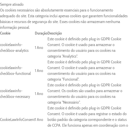
Sempre ativado
Os cookies necessários são absolutamente essenciais para o funcionamento
adequado do site. Esta categoria inclui apenas cookies que garantem funcionalidades
básicas e recursos de segurança do site. Esses cookies não armazenam nenhuma
informação pessoal.
Cookie
Duração
Descrição
Este cookie é definido pelo plug-in GDPR Cookie
cookielawinfo-
Consent. O cookie é usado para armazenar o
1 Ano
checkbox-analytics
consentimento do usuário para os cookies na
categoria "Analytics".
Este cookie é definido pelo plug-in GDPR Cookie
cookielawinfo-
Consent. O cookie é usado para armazenar o
1 Ano
checkbox-functional
consentimento do usuário para os cookies na
categoria "Funcional".
Este cookie é definido pelo plug-in GDPR Cookie
cookielawinfo-
Consent. Os cookies são usados para armazenar o
1 Ano
checkbox-necessary
consentimento do usuário para os cookies na
categoria "Necessário".
Este cookie é definido pelo plug-in GDPR Cookie
Consent. O cookie é usado para registrar o estado do
CookieLawInfoConsent
1 Ano
botão padrão da categoria correspondente e o status
de CCPA. Ele funciona apenas em coordenação com o