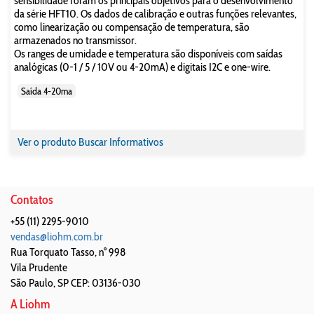
sensibilidade foram os principais objetivos para o desenvolvimento
da série HFT10. Os dados de calibração e outras funções relevantes,
como linearização ou compensação de temperatura, são
armazenados no transmissor.
Os ranges de umidade e temperatura são disponíveis com saídas
analógicas (0-1 / 5 / 10V ou 4-20mA) e digitais I2C e one-wire.
Saída 4-20ma
Ver o produto
Buscar Informativos
Contatos
+55 (11) 2295-9010
vendas@liohm.com.br
Rua Torquato Tasso, n° 998
Vila Prudente
São Paulo
,
SP
CEP: 03136-030
A Liohm