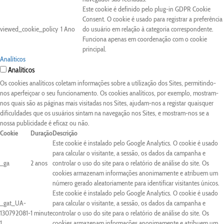
Este cookie é definido pelo plug-in GDPR Cookie
Consent. O cookie é usado para registrar a preferência
viewed_cookie_policy
1 Ano
do usuário em relação à categoria correspondente.
Funciona apenas em coordenação com o cookie
principal.
Analíticos
Analíticos
Os cookies analíticos coletam informações sobre a utilização dos Sites, permitindo-
nos aperfeiçoar o seu funcionamento. Os cookies analíticos, por exemplo, mostram-
nos quais são as páginas mais visitadas nos Sites, ajudam-nos a registar quaisquer
dificuldades que os usuários sintam na navegação nos Sites, e mostram-nos se a
nossa publicidade é eficaz ou não.
Cookie
Duração
Descrição
Este cookie é instalado pelo Google Analytics. O cookie é usado
para calcular o visitante, a sessão, os dados da campanha e
_ga
2 anos
controlar o uso do site para o relatório de análise do site. Os
cookies armazenam informações anonimamente e atribuem um
número gerado aleatoriamente para identificar visitantes únicos.
Este cookie é instalado pelo Google Analytics. O cookie é usado
_gat_UA-
para calcular o visitante, a sessão, os dados da campanha e
130792081-
1 minute
controlar o uso do site para o relatório de análise do site. Os
1
cookies armazenam informações anonimamente e atribuem um