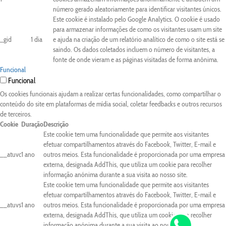
número gerado aleatoriamente para identificar visitantes únicos.
Este cookie é instalado pelo Google Analytics. O cookie é usado
para armazenar informações de como os visitantes usam um site
_gid
1 dia
e ajuda na criação de um relatório analítico de como o site está se
saindo. Os dados coletados incluem o número de visitantes, a
fonte de onde vieram e as páginas visitadas de forma anônima.
Funcional
Funcional
Os cookies funcionais ajudam a realizar certas funcionalidades, como compartilhar o
conteúdo do site em plataformas de mídia social, coletar feedbacks e outros recursos
de terceiros.
Cookie
Duração
Descrição
Este cookie tem uma funcionalidade que permite aos visitantes
efetuar compartilhamentos através do Facebook, Twitter, E-mail e
__atuvc
1 ano
outros meios. Esta funcionalidade é proporcionada por uma empresa
externa, designada AddThis, que utiliza um cookie para recolher
informação anónima durante a sua visita ao nosso site.
Este cookie tem uma funcionalidade que permite aos visitantes
efetuar compartilhamentos através do Facebook, Twitter, E-mail e
__atuvs
1 ano
outros meios. Esta funcionalidade é proporcionada por uma empresa
externa, designada AddThis, que utiliza um cookie para recolher
informação anónima durante a sua visita ao nosso site.