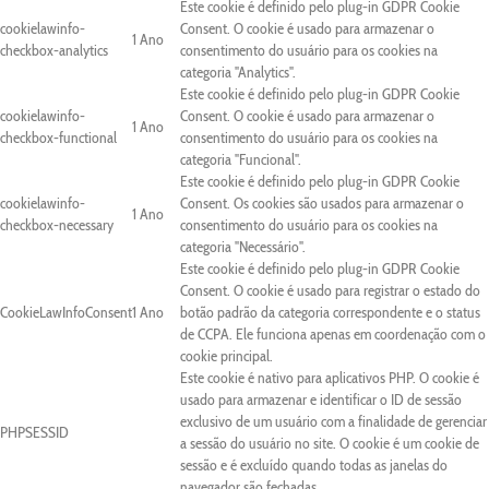
Este cookie é definido pelo plug-in GDPR Cookie
cookielawinfo-
Consent. O cookie é usado para armazenar o
1 Ano
checkbox-analytics
consentimento do usuário para os cookies na
categoria "Analytics".
Este cookie é definido pelo plug-in GDPR Cookie
cookielawinfo-
Consent. O cookie é usado para armazenar o
1 Ano
checkbox-functional
consentimento do usuário para os cookies na
categoria "Funcional".
Este cookie é definido pelo plug-in GDPR Cookie
cookielawinfo-
Consent. Os cookies são usados para armazenar o
1 Ano
checkbox-necessary
consentimento do usuário para os cookies na
categoria "Necessário".
Este cookie é definido pelo plug-in GDPR Cookie
Consent. O cookie é usado para registrar o estado do
CookieLawInfoConsent
1 Ano
botão padrão da categoria correspondente e o status
de CCPA. Ele funciona apenas em coordenação com o
cookie principal.
Este cookie é nativo para aplicativos PHP. O cookie é
usado para armazenar e identificar o ID de sessão
exclusivo de um usuário com a finalidade de gerenciar
PHPSESSID
a sessão do usuário no site. O cookie é um cookie de
sessão e é excluído quando todas as janelas do
navegador são fechadas.