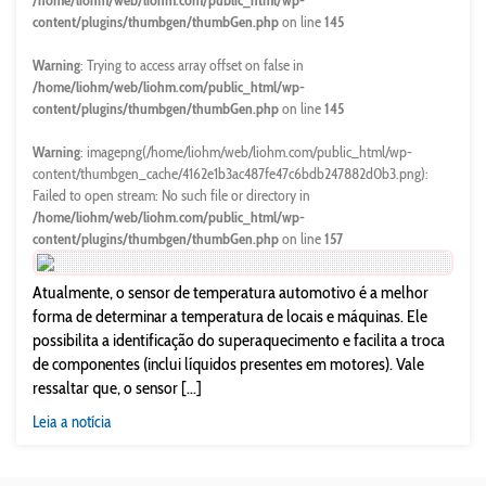
/home/liohm/web/liohm.com/public_html/wp-
content/plugins/thumbgen/thumbGen.php
on line
145
Warning
: Trying to access array offset on false in
/home/liohm/web/liohm.com/public_html/wp-
content/plugins/thumbgen/thumbGen.php
on line
145
Warning
: imagepng(/home/liohm/web/liohm.com/public_html/wp-
content/thumbgen_cache/4162e1b3ac487fe47c6bdb247882d0b3.png):
Failed to open stream: No such file or directory in
/home/liohm/web/liohm.com/public_html/wp-
content/plugins/thumbgen/thumbGen.php
on line
157
Atualmente, o sensor de temperatura automotivo é a melhor
forma de determinar a temperatura de locais e máquinas. Ele
possibilita a identificação do superaquecimento e facilita a troca
de componentes (inclui líquidos presentes em motores). Vale
ressaltar que, o sensor [...]
Leia a notícia