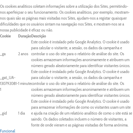
Os cookies analíticos coletam informações sobre a utilização dos Sites, permitindo-
nos aperfeiçoar o seu funcionamento. Os cookies analíticos, por exemplo, mostram-
nos quais são as páginas mais visitadas nos Sites, ajudam-nos a registar quaisquer
dificuldades que os usuários sintam na navegação nos Sites, e mostram-nos se a
nossa publicidade é eficaz ou não.
Cookie
Duração
Descrição
Este cookie é instalado pelo Google Analytics. O cookie é usado
para calcular o visitante, a sessão, os dados da campanha e
_ga
2 anos
controlar o uso do site para o relatório de análise do site. Os
cookies armazenam informações anonimamente e atribuem um
número gerado aleatoriamente para identificar visitantes únicos.
Este cookie é instalado pelo Google Analytics. O cookie é usado
_gat_UA-
para calcular o visitante, a sessão, os dados da campanha e
130792081-
1 minute
controlar o uso do site para o relatório de análise do site. Os
1
cookies armazenam informações anonimamente e atribuem um
número gerado aleatoriamente para identificar visitantes únicos.
Este cookie é instalado pelo Google Analytics. O cookie é usado
para armazenar informações de como os visitantes usam um site
_gid
1 dia
e ajuda na criação de um relatório analítico de como o site está se
saindo. Os dados coletados incluem o número de visitantes, a
fonte de onde vieram e as páginas visitadas de forma anônima.
Funcional