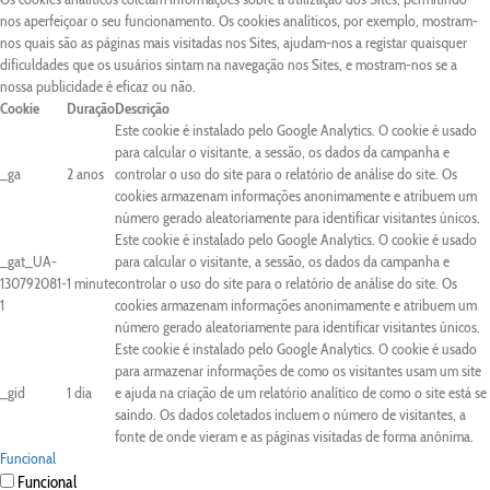
nos aperfeiçoar o seu funcionamento. Os cookies analíticos, por exemplo, mostram-
nos quais são as páginas mais visitadas nos Sites, ajudam-nos a registar quaisquer
dificuldades que os usuários sintam na navegação nos Sites, e mostram-nos se a
nossa publicidade é eficaz ou não.
Cookie
Duração
Descrição
Este cookie é instalado pelo Google Analytics. O cookie é usado
para calcular o visitante, a sessão, os dados da campanha e
_ga
2 anos
controlar o uso do site para o relatório de análise do site. Os
cookies armazenam informações anonimamente e atribuem um
número gerado aleatoriamente para identificar visitantes únicos.
Este cookie é instalado pelo Google Analytics. O cookie é usado
_gat_UA-
para calcular o visitante, a sessão, os dados da campanha e
130792081-
1 minute
controlar o uso do site para o relatório de análise do site. Os
1
cookies armazenam informações anonimamente e atribuem um
número gerado aleatoriamente para identificar visitantes únicos.
Este cookie é instalado pelo Google Analytics. O cookie é usado
para armazenar informações de como os visitantes usam um site
_gid
1 dia
e ajuda na criação de um relatório analítico de como o site está se
saindo. Os dados coletados incluem o número de visitantes, a
fonte de onde vieram e as páginas visitadas de forma anônima.
Funcional
Funcional