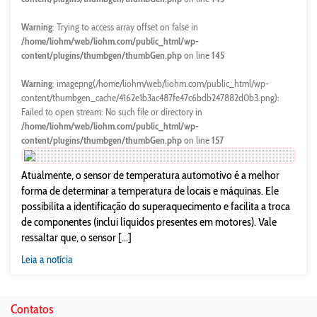
Warning
: Trying to access array offset on false in
/home/liohm/web/liohm.com/public_html/wp-
content/plugins/thumbgen/thumbGen.php
on line
145
Warning
: imagepng(/home/liohm/web/liohm.com/public_html/wp-
content/thumbgen_cache/4162e1b3ac487fe47c6bdb247882d0b3.png):
Failed to open stream: No such file or directory in
/home/liohm/web/liohm.com/public_html/wp-
content/plugins/thumbgen/thumbGen.php
on line
157
Atualmente, o sensor de temperatura automotivo é a melhor
forma de determinar a temperatura de locais e máquinas. Ele
possibilita a identificação do superaquecimento e facilita a troca
de componentes (inclui líquidos presentes em motores). Vale
ressaltar que, o sensor [...]
Leia a notícia
Contatos