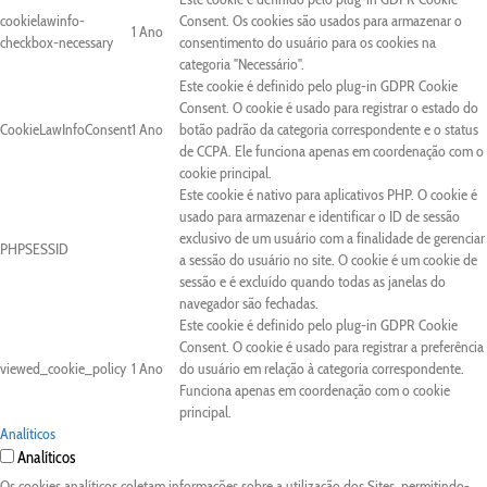
cookielawinfo-
Consent. Os cookies são usados para armazenar o
1 Ano
checkbox-necessary
consentimento do usuário para os cookies na
categoria "Necessário".
Este cookie é definido pelo plug-in GDPR Cookie
Consent. O cookie é usado para registrar o estado do
CookieLawInfoConsent
1 Ano
botão padrão da categoria correspondente e o status
de CCPA. Ele funciona apenas em coordenação com o
cookie principal.
Este cookie é nativo para aplicativos PHP. O cookie é
usado para armazenar e identificar o ID de sessão
exclusivo de um usuário com a finalidade de gerenciar
PHPSESSID
a sessão do usuário no site. O cookie é um cookie de
sessão e é excluído quando todas as janelas do
navegador são fechadas.
Este cookie é definido pelo plug-in GDPR Cookie
Consent. O cookie é usado para registrar a preferência
viewed_cookie_policy
1 Ano
do usuário em relação à categoria correspondente.
Funciona apenas em coordenação com o cookie
principal.
Analíticos
Analíticos
Os cookies analíticos coletam informações sobre a utilização dos Sites, permitindo-