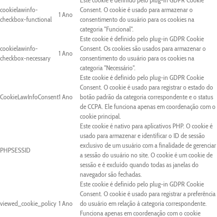
Este cookie é definido pelo plug-in GDPR Cookie
cookielawinfo-
Consent. O cookie é usado para armazenar o
1 Ano
checkbox-functional
consentimento do usuário para os cookies na
categoria "Funcional".
Este cookie é definido pelo plug-in GDPR Cookie
cookielawinfo-
Consent. Os cookies são usados para armazenar o
1 Ano
checkbox-necessary
consentimento do usuário para os cookies na
categoria "Necessário".
Este cookie é definido pelo plug-in GDPR Cookie
Consent. O cookie é usado para registrar o estado do
CookieLawInfoConsent
1 Ano
botão padrão da categoria correspondente e o status
de CCPA. Ele funciona apenas em coordenação com o
cookie principal.
Este cookie é nativo para aplicativos PHP. O cookie é
usado para armazenar e identificar o ID de sessão
exclusivo de um usuário com a finalidade de gerenciar
PHPSESSID
a sessão do usuário no site. O cookie é um cookie de
sessão e é excluído quando todas as janelas do
navegador são fechadas.
Este cookie é definido pelo plug-in GDPR Cookie
Consent. O cookie é usado para registrar a preferência
viewed_cookie_policy
1 Ano
do usuário em relação à categoria correspondente.
Funciona apenas em coordenação com o cookie