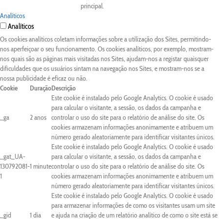
principal.
Analíticos
Analíticos
Os cookies analíticos coletam informações sobre a utilização dos Sites, permitindo-
nos aperfeiçoar o seu funcionamento. Os cookies analíticos, por exemplo, mostram-
nos quais são as páginas mais visitadas nos Sites, ajudam-nos a registar quaisquer
dificuldades que os usuários sintam na navegação nos Sites, e mostram-nos se a
nossa publicidade é eficaz ou não.
Cookie
Duração
Descrição
Este cookie é instalado pelo Google Analytics. O cookie é usado
para calcular o visitante, a sessão, os dados da campanha e
_ga
2 anos
controlar o uso do site para o relatório de análise do site. Os
cookies armazenam informações anonimamente e atribuem um
número gerado aleatoriamente para identificar visitantes únicos.
Este cookie é instalado pelo Google Analytics. O cookie é usado
_gat_UA-
para calcular o visitante, a sessão, os dados da campanha e
130792081-
1 minute
controlar o uso do site para o relatório de análise do site. Os
1
cookies armazenam informações anonimamente e atribuem um
número gerado aleatoriamente para identificar visitantes únicos.
Este cookie é instalado pelo Google Analytics. O cookie é usado
para armazenar informações de como os visitantes usam um site
_gid
1 dia
e ajuda na criação de um relatório analítico de como o site está se