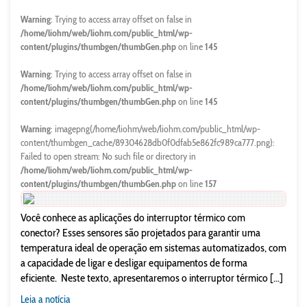
Warning
: Trying to access array offset on false in
/home/liohm/web/liohm.com/public_html/wp-
content/plugins/thumbgen/thumbGen.php
on line
145
Warning
: Trying to access array offset on false in
/home/liohm/web/liohm.com/public_html/wp-
content/plugins/thumbgen/thumbGen.php
on line
145
Warning
: imagepng(/home/liohm/web/liohm.com/public_html/wp-
content/thumbgen_cache/89304628db0f0dfab5e862fc989ca777.png):
Failed to open stream: No such file or directory in
/home/liohm/web/liohm.com/public_html/wp-
content/plugins/thumbgen/thumbGen.php
on line
157
Você conhece as aplicações do interruptor térmico com
conector? Esses sensores são projetados para garantir uma
temperatura ideal de operação em sistemas automatizados, com
a capacidade de ligar e desligar equipamentos de forma
eficiente. Neste texto, apresentaremos o interruptor térmico [...]
Leia a notícia