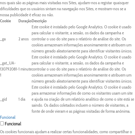
nos quais são as páginas mais visitadas nos Sites, ajudam-nos a registar quaisquer
dificuldades que os usuários sintam na navegação nos Sites, e mostram-nos se a
nossa publicidade é eficaz ou não.
Cookie
Duração
Descrição
Este cookie é instalado pelo Google Analytics. O cookie é usado
para calcular o visitante, a sessão, os dados da campanha e
_ga
2 anos
controlar o uso do site para o relatório de análise do site. Os
cookies armazenam informações anonimamente e atribuem um
número gerado aleatoriamente para identificar visitantes únicos.
Este cookie é instalado pelo Google Analytics. O cookie é usado
_gat_UA-
para calcular o visitante, a sessão, os dados da campanha e
130792081-
1 minute
controlar o uso do site para o relatório de análise do site. Os
1
cookies armazenam informações anonimamente e atribuem um
número gerado aleatoriamente para identificar visitantes únicos.
Este cookie é instalado pelo Google Analytics. O cookie é usado
para armazenar informações de como os visitantes usam um site
_gid
1 dia
e ajuda na criação de um relatório analítico de como o site está se
saindo. Os dados coletados incluem o número de visitantes, a
fonte de onde vieram e as páginas visitadas de forma anônima.
Funcional
Funcional
Os cookies funcionais ajudam a realizar certas funcionalidades, como compartilhar o