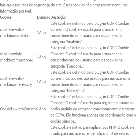
básicas e recursos de segurança do site. Esses cookies não armazenam nenhuma
informação pessoal.
Cookie
Duração
Descrição
Este cookie é definido pelo plug-in GDPR Cookie
cookielawinfo-
Consent. O cookie é usado para armazenar o
1 Ano
checkbox-analytics
consentimento do usuário para os cookies na
categoria "Analytics".
Este cookie é definido pelo plug-in GDPR Cookie
cookielawinfo-
Consent. O cookie é usado para armazenar o
1 Ano
checkbox-functional
consentimento do usuário para os cookies na
categoria "Funcional".
Este cookie é definido pelo plug-in GDPR Cookie
cookielawinfo-
Consent. Os cookies são usados para armazenar o
1 Ano
checkbox-necessary
consentimento do usuário para os cookies na
categoria "Necessário".
Este cookie é definido pelo plug-in GDPR Cookie
Consent. O cookie é usado para registrar o estado do
CookieLawInfoConsent
1 Ano
botão padrão da categoria correspondente e o status
de CCPA. Ele funciona apenas em coordenação com o
cookie principal.
Este cookie é nativo para aplicativos PHP. O cookie é
usado para armazenar e identificar o ID de sessão