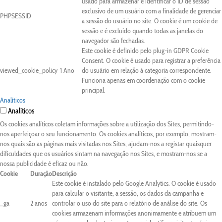
usado para armazenar e identificar o ID de sessão
exclusivo de um usuário com a finalidade de gerenciar
PHPSESSID
a sessão do usuário no site. O cookie é um cookie de
sessão e é excluído quando todas as janelas do
navegador são fechadas.
Este cookie é definido pelo plug-in GDPR Cookie
Consent. O cookie é usado para registrar a preferência
viewed_cookie_policy
1 Ano
do usuário em relação à categoria correspondente.
Funciona apenas em coordenação com o cookie
principal.
Analíticos
Analíticos
Os cookies analíticos coletam informações sobre a utilização dos Sites, permitindo-
nos aperfeiçoar o seu funcionamento. Os cookies analíticos, por exemplo, mostram-
nos quais são as páginas mais visitadas nos Sites, ajudam-nos a registar quaisquer
dificuldades que os usuários sintam na navegação nos Sites, e mostram-nos se a
nossa publicidade é eficaz ou não.
Cookie
Duração
Descrição
Este cookie é instalado pelo Google Analytics. O cookie é usado
para calcular o visitante, a sessão, os dados da campanha e
_ga
2 anos
controlar o uso do site para o relatório de análise do site. Os
cookies armazenam informações anonimamente e atribuem um