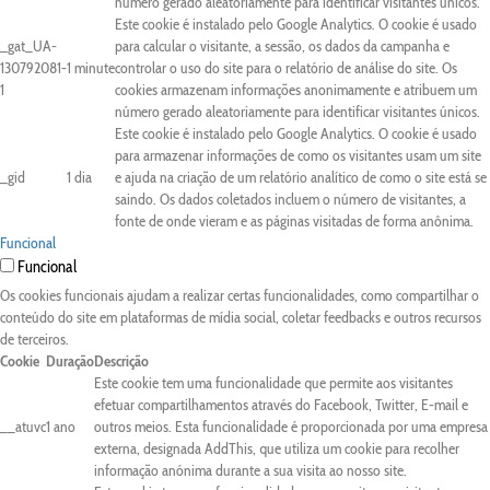
número gerado aleatoriamente para identificar visitantes únicos.
Este cookie é instalado pelo Google Analytics. O cookie é usado
_gat_UA-
para calcular o visitante, a sessão, os dados da campanha e
130792081-
1 minute
controlar o uso do site para o relatório de análise do site. Os
1
cookies armazenam informações anonimamente e atribuem um
número gerado aleatoriamente para identificar visitantes únicos.
Este cookie é instalado pelo Google Analytics. O cookie é usado
para armazenar informações de como os visitantes usam um site
_gid
1 dia
e ajuda na criação de um relatório analítico de como o site está se
saindo. Os dados coletados incluem o número de visitantes, a
fonte de onde vieram e as páginas visitadas de forma anônima.
Funcional
Funcional
Os cookies funcionais ajudam a realizar certas funcionalidades, como compartilhar o
conteúdo do site em plataformas de mídia social, coletar feedbacks e outros recursos
de terceiros.
Cookie
Duração
Descrição
Este cookie tem uma funcionalidade que permite aos visitantes
efetuar compartilhamentos através do Facebook, Twitter, E-mail e
__atuvc
1 ano
outros meios. Esta funcionalidade é proporcionada por uma empresa
externa, designada AddThis, que utiliza um cookie para recolher
informação anónima durante a sua visita ao nosso site.