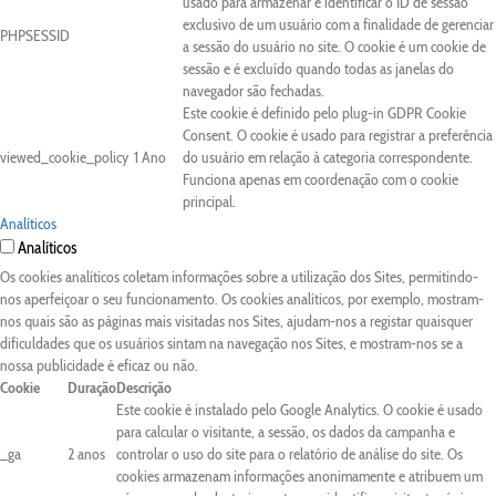
usado para armazenar e identificar o ID de sessão
exclusivo de um usuário com a finalidade de gerenciar
PHPSESSID
a sessão do usuário no site. O cookie é um cookie de
sessão e é excluído quando todas as janelas do
navegador são fechadas.
Este cookie é definido pelo plug-in GDPR Cookie
Consent. O cookie é usado para registrar a preferência
viewed_cookie_policy
1 Ano
do usuário em relação à categoria correspondente.
Funciona apenas em coordenação com o cookie
principal.
Analíticos
Analíticos
Os cookies analíticos coletam informações sobre a utilização dos Sites, permitindo-
nos aperfeiçoar o seu funcionamento. Os cookies analíticos, por exemplo, mostram-
nos quais são as páginas mais visitadas nos Sites, ajudam-nos a registar quaisquer
dificuldades que os usuários sintam na navegação nos Sites, e mostram-nos se a
nossa publicidade é eficaz ou não.
Cookie
Duração
Descrição
Este cookie é instalado pelo Google Analytics. O cookie é usado
para calcular o visitante, a sessão, os dados da campanha e
_ga
2 anos
controlar o uso do site para o relatório de análise do site. Os
cookies armazenam informações anonimamente e atribuem um