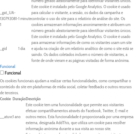
número gerado aleatoriamente para identificar visitantes únicos.
Este cookie é instalado pelo Google Analytics. O cookie é usado
_gat_UA-
para calcular o visitante, a sessão, os dados da campanha e
130792081-
1 minute
controlar o uso do site para o relatório de análise do site. Os
1
cookies armazenam informações anonimamente e atribuem um
número gerado aleatoriamente para identificar visitantes únicos.
Este cookie é instalado pelo Google Analytics. O cookie é usado
para armazenar informações de como os visitantes usam um site
_gid
1 dia
e ajuda na criação de um relatório analítico de como o site está se
saindo. Os dados coletados incluem o número de visitantes, a
fonte de onde vieram e as páginas visitadas de forma anônima.
Funcional
Funcional
Os cookies funcionais ajudam a realizar certas funcionalidades, como compartilhar o
conteúdo do site em plataformas de mídia social, coletar feedbacks e outros recursos
de terceiros.
Cookie
Duração
Descrição
Este cookie tem uma funcionalidade que permite aos visitantes
efetuar compartilhamentos através do Facebook, Twitter, E-mail e
__atuvc
1 ano
outros meios. Esta funcionalidade é proporcionada por uma empresa
externa, designada AddThis, que utiliza um cookie para recolher
informação anónima durante a sua visita ao nosso site.