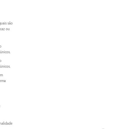
quais são
icaz ou
o
únicos.
o
únicos.
um
orma
e
onalidade