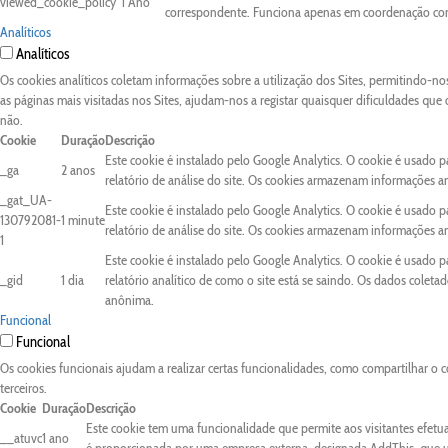
viewed_cookie_policy
1 Ano
correspondente. Funciona apenas em coordenação com 
Analíticos
Analíticos
Os cookies analíticos coletam informações sobre a utilização dos Sites, permitindo-n
as páginas mais visitadas nos Sites, ajudam-nos a registar quaisquer dificuldades que
não.
Cookie
Duração
Descrição
Este cookie é instalado pelo Google Analytics. O cookie é usado pa
_ga
2 anos
relatório de análise do site. Os cookies armazenam informações 
_gat_UA-
Este cookie é instalado pelo Google Analytics. O cookie é usado pa
130792081-
1 minute
relatório de análise do site. Os cookies armazenam informações 
1
Este cookie é instalado pelo Google Analytics. O cookie é usado 
_gid
1 dia
relatório analítico de como o site está se saindo. Os dados colet
anônima.
Funcional
Funcional
Os cookies funcionais ajudam a realizar certas funcionalidades, como compartilhar o c
terceiros.
Cookie
Duração
Descrição
Este cookie tem uma funcionalidade que permite aos visitantes efetu
__atuvc
1 ano