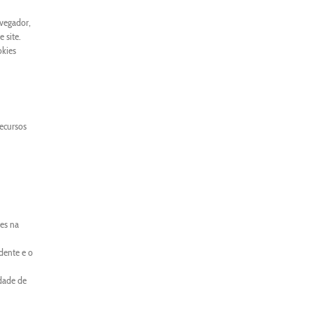
avegador,
 site.
okies
recursos
es na
dente e o
idade de