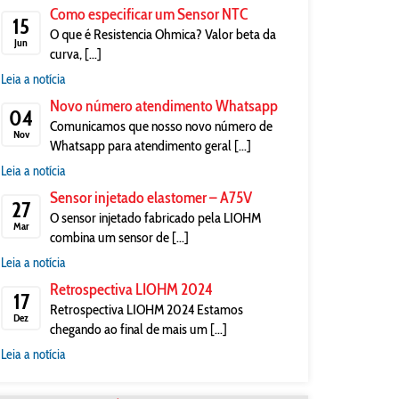
Como especificar um Sensor NTC
15
O que é Resistencia Ohmica? Valor beta da
Jun
curva, [...]
Leia a notícia
Novo número atendimento Whatsapp
04
Comunicamos que nosso novo número de
Nov
Whatsapp para atendimento geral [...]
Leia a notícia
Sensor injetado elastomer – A75V
27
O sensor injetado fabricado pela LIOHM
Mar
combina um sensor de [...]
Leia a notícia
Retrospectiva LIOHM 2024
17
Retrospectiva LIOHM 2024 Estamos
Dez
chegando ao final de mais um [...]
Leia a notícia