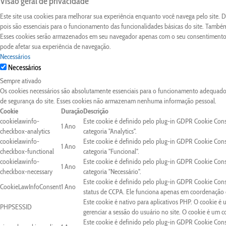
Visão geral de privacidade
Este site usa cookies para melhorar sua experiência enquanto você navega pelo site.
pois são essenciais para o funcionamento das funcionalidades básicas do site. Também
Esses cookies serão armazenados em seu navegador apenas com o seu consentimento. 
pode afetar sua experiência de navegação.
Necessários
Necessários
Sempre ativado
Os cookies necessários são absolutamente essenciais para o funcionamento adequado d
de segurança do site. Esses cookies não armazenam nenhuma informação pessoal.
Cookie
Duração
Descrição
cookielawinfo-
Este cookie é definido pelo plug-in GDPR Cookie Con
1 Ano
checkbox-analytics
categoria "Analytics".
cookielawinfo-
Este cookie é definido pelo plug-in GDPR Cookie Con
1 Ano
checkbox-functional
categoria "Funcional".
cookielawinfo-
Este cookie é definido pelo plug-in GDPR Cookie Con
1 Ano
checkbox-necessary
categoria "Necessário".
Este cookie é definido pelo plug-in GDPR Cookie Cons
CookieLawInfoConsent
1 Ano
status de CCPA. Ele funciona apenas em coordenação c
Este cookie é nativo para aplicativos PHP. O cookie é 
PHPSESSID
gerenciar a sessão do usuário no site. O cookie é um 
Este cookie é definido pelo plug-in GDPR Cookie Conse