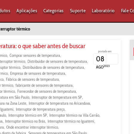
dutos
Aplicações
Categorias
Suporte
Laboratório
Fale C
terruptor térmico
ratura: o que saber antes de buscar
postado em
rmico
Comprar sensores de temperatura
08
nterruptor térmico
Distribuidor de sensores de temperatura
2023
AGO
ruptor térmico
Distribuidora de sensores de temperatura
érmico
Empresa de sensores de temperatura
ico
Fábrica de sensores de temperatura
r térmico
fabricante de sensores de temperatura
or térmico
Fornecedor de sensores de temperatura
ratura em São Paulo
Interruptor de temperatura em SP
tura na Zona Leste
Interruptor de temperatura no Aricanduva
 Iguatemi
Interruptor de temperatura preço
aulo
Interruptor térmico em SP
Interruptor térmico na Vila Carrão
va
Interruptor térmico no Brás
Interruptor térmico no Iguatemi
ura
Onde encontrar interruptor térmico
 direto da fabrica
Sensores de temperatura em São Paulo