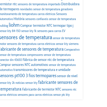
termistor ntc
Distribuidora
sensores de temperatura importado
de termopares
novidades
sensor de temperatura geradores
monitoramento de temperatura carros eletricos
Sensores
História
Automotivo
sensores confiaveis
sensor de temperatura
liohm
Comprar termistor NTC
termopar tipo j
bulldog
sensor kty 84-150
sensor kty 1k
sensores para carros EV
sensores de temperatura
sensor de temperatura
motor
sensores de temperatura carros eletricos
sensor kty siemens
fabricante de sensores de temperatura
Comparativo
sensor de temperatura compressores
sensor de temperatura
Fábrica de sensor ntc de temperatura
conector din 43650
Comprar sensores NTC automotivos
sensor de temperatura
transmissores de temperatura e umidade
automotivo
termopares
sensores pt100 3 fios
sensor de nivel
fabricante sensores de
sensor kty 2k
noticias
sensor kty
temperatura
Fabricante de termistor NTC
sensores ntc
carros eletricos
sensores para carros eletricos
sensor ptc kty