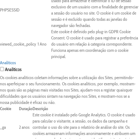
usado para armazenar e identificar o ID de sessão
exclusivo de um usuário com a finalidade de gerenciar
PHPSESSID
a sessão do usuário no site. O cookie é um cookie de
sessão e é excluído quando todas as janelas do
navegador são fechadas.
Este cookie é definido pelo plug-in GDPR Cookie
Consent. O cookie é usado para registrar a preferência
viewed_cookie_policy
1 Ano
do usuário em relação à categoria correspondente.
Funciona apenas em coordenação com o cookie
principal.
Analíticos
Analíticos
Os cookies analíticos coletam informações sobre a utilização dos Sites, permitindo-
nos aperfeiçoar o seu funcionamento. Os cookies analíticos, por exemplo, mostram-
nos quais são as páginas mais visitadas nos Sites, ajudam-nos a registar quaisquer
dificuldades que os usuários sintam na navegação nos Sites, e mostram-nos se a
nossa publicidade é eficaz ou não.
Cookie
Duração
Descrição
Este cookie é instalado pelo Google Analytics. O cookie é usado
para calcular o visitante, a sessão, os dados da campanha e
_ga
2 anos
controlar o uso do site para o relatório de análise do site. Os
cookies armazenam informações anonimamente e atribuem um