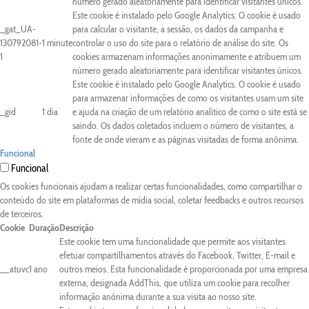
número gerado aleatoriamente para identificar visitantes únicos.
Este cookie é instalado pelo Google Analytics. O cookie é usado
_gat_UA-
para calcular o visitante, a sessão, os dados da campanha e
130792081-
1 minute
controlar o uso do site para o relatório de análise do site. Os
1
cookies armazenam informações anonimamente e atribuem um
número gerado aleatoriamente para identificar visitantes únicos.
Este cookie é instalado pelo Google Analytics. O cookie é usado
para armazenar informações de como os visitantes usam um site
_gid
1 dia
e ajuda na criação de um relatório analítico de como o site está se
saindo. Os dados coletados incluem o número de visitantes, a
fonte de onde vieram e as páginas visitadas de forma anônima.
Funcional
Funcional
Os cookies funcionais ajudam a realizar certas funcionalidades, como compartilhar o
conteúdo do site em plataformas de mídia social, coletar feedbacks e outros recursos
de terceiros.
Cookie
Duração
Descrição
Este cookie tem uma funcionalidade que permite aos visitantes
efetuar compartilhamentos através do Facebook, Twitter, E-mail e
__atuvc
1 ano
outros meios. Esta funcionalidade é proporcionada por uma empresa
externa, designada AddThis, que utiliza um cookie para recolher
informação anónima durante a sua visita ao nosso site.