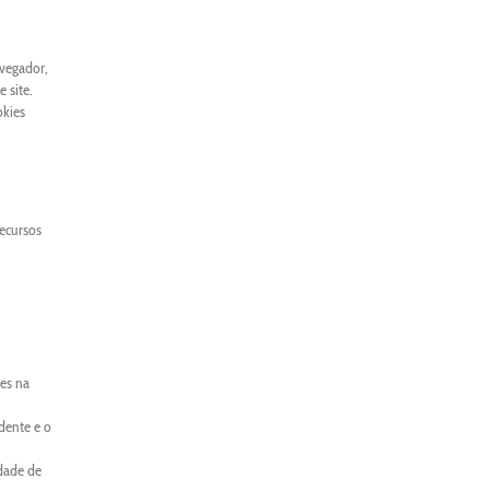
avegador,
 site.
okies
recursos
es na
dente e o
idade de