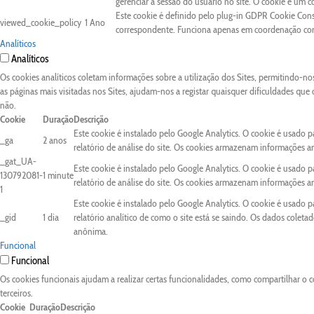
gerenciar a sessão do usuário no site. O cookie é um 
Este cookie é definido pelo plug-in GDPR Cookie Conse
viewed_cookie_policy
1 Ano
correspondente. Funciona apenas em coordenação com 
Analíticos
Analíticos
Os cookies analíticos coletam informações sobre a utilização dos Sites, permitindo-n
as páginas mais visitadas nos Sites, ajudam-nos a registar quaisquer dificuldades que
não.
Cookie
Duração
Descrição
Este cookie é instalado pelo Google Analytics. O cookie é usado pa
_ga
2 anos
relatório de análise do site. Os cookies armazenam informações 
_gat_UA-
Este cookie é instalado pelo Google Analytics. O cookie é usado pa
130792081-
1 minute
relatório de análise do site. Os cookies armazenam informações 
1
Este cookie é instalado pelo Google Analytics. O cookie é usado 
_gid
1 dia
relatório analítico de como o site está se saindo. Os dados colet
anônima.
Funcional
Funcional
Os cookies funcionais ajudam a realizar certas funcionalidades, como compartilhar o c
terceiros.
Cookie
Duração
Descrição