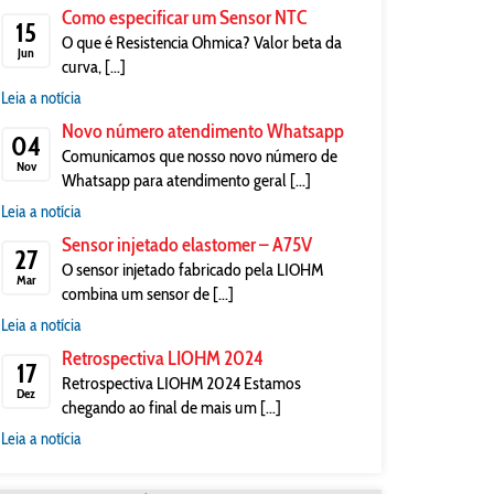
Como especificar um Sensor NTC
15
O que é Resistencia Ohmica? Valor beta da
Jun
curva, [...]
Leia a notícia
Novo número atendimento Whatsapp
04
Comunicamos que nosso novo número de
Nov
Whatsapp para atendimento geral [...]
Leia a notícia
Sensor injetado elastomer – A75V
27
O sensor injetado fabricado pela LIOHM
Mar
combina um sensor de [...]
Leia a notícia
Retrospectiva LIOHM 2024
17
Retrospectiva LIOHM 2024 Estamos
Dez
chegando ao final de mais um [...]
Leia a notícia