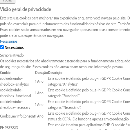
Fechar
Visão geral de privacidade
Este site usa cookies para melhorar sua experiência enquanto você navega pelo site.
pois são essenciais para o funcionamento das funcionalidades básicas do site. Também
Esses cookies serão armazenados em seu navegador apenas com o seu consentimento. 
pode afetar sua experiência de navegação.
Necessários
Necessários
Sempre ativado
Os cookies necessários são absolutamente essenciais para o funcionamento adequado d
de segurança do site. Esses cookies não armazenam nenhuma informação pessoal.
Cookie
Duração
Descrição
cookielawinfo-
Este cookie é definido pelo plug-in GDPR Cookie Con
1 Ano
checkbox-analytics
categoria "Analytics".
cookielawinfo-
Este cookie é definido pelo plug-in GDPR Cookie Con
1 Ano
checkbox-functional
categoria "Funcional".
cookielawinfo-
Este cookie é definido pelo plug-in GDPR Cookie Con
1 Ano
checkbox-necessary
categoria "Necessário".
Este cookie é definido pelo plug-in GDPR Cookie Cons
CookieLawInfoConsent
1 Ano
status de CCPA. Ele funciona apenas em coordenação c
Este cookie é nativo para aplicativos PHP. O cookie é 
PHPSESSID