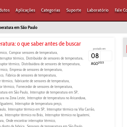
dutos
Aplicações
Categorias
Suporte
Laboratório
Fale C
peratura em São Paulo
ratura: o que saber antes de buscar
postado em
rmico
Comprar sensores de temperatura
08
nterruptor térmico
Distribuidor de sensores de temperatura
2023
AGO
ruptor térmico
Distribuidora de sensores de temperatura
érmico
Empresa de sensores de temperatura
ico
Fábrica de sensores de temperatura
r térmico
fabricante de sensores de temperatura
or térmico
Fornecedor de sensores de temperatura
ratura em São Paulo
Interruptor de temperatura em SP
tura na Zona Leste
Interruptor de temperatura no Aricanduva
 Iguatemi
Interruptor de temperatura preço
aulo
Interruptor térmico em SP
Interruptor térmico na Vila Carrão
va
Interruptor térmico no Brás
Interruptor térmico no Iguatemi
ura
Onde encontrar interruptor térmico
 direto da fabrica
Sensores de temperatura em São Paulo