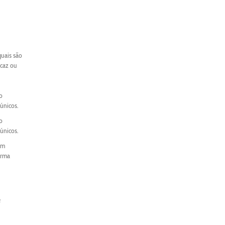
quais são
icaz ou
o
únicos.
o
únicos.
um
orma
e