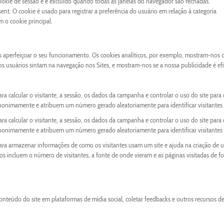
cookie de sessão e é excluído quando todas as janelas do navegador são fechadas.
nt. O cookie é usado para registrar a preferência do usuário em relação à categoria
o cookie principal.
os aperfeiçoar o seu funcionamento. Os cookies analíticos, por exemplo, mostram-nos 
 os usuários sintam na navegação nos Sites, e mostram-nos se a nossa publicidade é ef
ra calcular o visitante, a sessão, os dados da campanha e controlar o uso do site para 
anonimamente e atribuem um número gerado aleatoriamente para identificar visitantes 
ra calcular o visitante, a sessão, os dados da campanha e controlar o uso do site para 
anonimamente e atribuem um número gerado aleatoriamente para identificar visitantes 
para armazenar informações de como os visitantes usam um site e ajuda na criação de 
ados incluem o número de visitantes, a fonte de onde vieram e as páginas visitadas de f
onteúdo do site em plataformas de mídia social, coletar feedbacks e outros recursos d