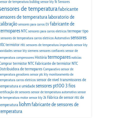
sensor de temperatura bulldog
sensor kty 1k
Sensores
sensores de temperatura
fabricante
sensores de temperatura
laboratorio de
calibração
fabricante de
sensores para carros EV
termopares
NTC
termopar tipo
sensores para carros eletricos
sensores
sensores de temperatura carros eletricos
Automotivo
ntc
termistor ntc
sensores de temperatura importado
sensor kty
novidades
sensor kty siemens
sensores confiaveis
sensor de
termopares
História
temperatura compressores
noticias
Comprar termistor NTC
Fabricante de termistor NTC
Distribuidora de termopares
Comparativo
sensor de
temperatura geradores
sensor ptc kty
monitoramento de
sensor de nivel
transmissores de
temperatura carros eletricos
sensores pt100 3 fios
temperatura e umidade
certificação de sensores
sensor de temperatura automotivo
sensor
Fábrica de sensor ntc de
de temperatura motor
sensor kty 2k
liohm
fabricante de sensores de
temperatura
temperatura