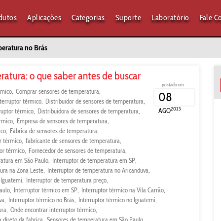
dutos
Aplicações
Categorias
Suporte
Laboratório
Fale C
peratura no Brás
ratura: o que saber antes de buscar
postado em
rmico
Comprar sensores de temperatura
08
nterruptor térmico
Distribuidor de sensores de temperatura
2023
AGO
ruptor térmico
Distribuidora de sensores de temperatura
érmico
Empresa de sensores de temperatura
ico
Fábrica de sensores de temperatura
r térmico
fabricante de sensores de temperatura
or térmico
Fornecedor de sensores de temperatura
ratura em São Paulo
Interruptor de temperatura em SP
tura na Zona Leste
Interruptor de temperatura no Aricanduva
 Iguatemi
Interruptor de temperatura preço
aulo
Interruptor térmico em SP
Interruptor térmico na Vila Carrão
va
Interruptor térmico no Brás
Interruptor térmico no Iguatemi
ura
Onde encontrar interruptor térmico
 direto da fabrica
Sensores de temperatura em São Paulo