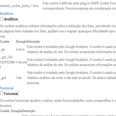
Este cookie é definido pelo plug-in GDPR Cookie Conse
viewed_cookie_policy
1 Ano
correspondente. Funciona apenas em coordenação com 
Analíticos
Analíticos
Os cookies analíticos coletam informações sobre a utilização dos Sites, permitindo-n
as páginas mais visitadas nos Sites, ajudam-nos a registar quaisquer dificuldades que
não.
Cookie
Duração
Descrição
Este cookie é instalado pelo Google Analytics. O cookie é usado pa
_ga
2 anos
relatório de análise do site. Os cookies armazenam informações 
_gat_UA-
Este cookie é instalado pelo Google Analytics. O cookie é usado pa
130792081-
1 minute
relatório de análise do site. Os cookies armazenam informações 
1
Este cookie é instalado pelo Google Analytics. O cookie é usado 
_gid
1 dia
relatório analítico de como o site está se saindo. Os dados colet
anônima.
Funcional
Funcional
Os cookies funcionais ajudam a realizar certas funcionalidades, como compartilhar o c
terceiros.
Cookie
Duração
Descrição