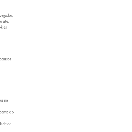
avegador,
 site.
okies
recursos
es na
dente e o
idade de