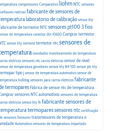
liohm
NTC
temperatura compressores
Comparativo
sensores
fabricante de sensores de
confiaveis
noticias
temperatura
laboratorio de calibração
sensor kty
sensores pt100 3 fios
Fabricante de termistor NTC
Comprar termistor
sensor de temperatura conector din 43650
sensores de
NTC
termistor ntc
sensor kty siemens
temperatura
novidades
monitoramento de temperatura
sensor de nivel
carros eletricos
sensores ntc carros eletricos
sensor de temperatura geradores
sensor kty 84-150
sensor ptc kty
termopar tipo j
sensor de temperatura automotivo
sensor de
fabricante
temperatura bulldog
sensores para carros eletricos
de termopares
Fábrica de sensor ntc de temperatura
Comprar sensores NTC automotivos
sensores de temperatura
fabricante sensores de
carros eletricos
sensor kty 1k
termopares
temperatura
sensores ntc
certificação
transmissores de temperatura e
de sensores
Sensores
umidade
Automotivo
sensores de temperatura importado