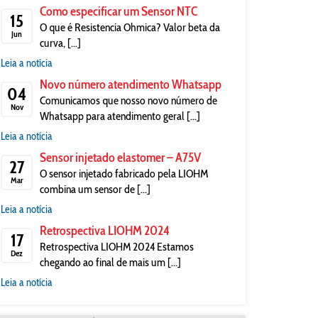
Como especificar um Sensor NTC
15
O que é Resistencia Ohmica? Valor beta da
Jun
curva, [...]
Leia a notícia
Novo número atendimento Whatsapp
04
Comunicamos que nosso novo número de
Nov
Whatsapp para atendimento geral [...]
Leia a notícia
Sensor injetado elastomer – A75V
27
O sensor injetado fabricado pela LIOHM
Mar
combina um sensor de [...]
Leia a notícia
Retrospectiva LIOHM 2024
17
Retrospectiva LIOHM 2024 Estamos
Dez
chegando ao final de mais um [...]
Leia a notícia