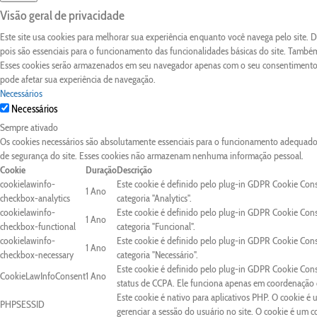
Visão geral de privacidade
Este site usa cookies para melhorar sua experiência enquanto você navega pelo site.
pois são essenciais para o funcionamento das funcionalidades básicas do site. Também
Esses cookies serão armazenados em seu navegador apenas com o seu consentimento. 
pode afetar sua experiência de navegação.
Necessários
Necessários
Sempre ativado
Os cookies necessários são absolutamente essenciais para o funcionamento adequado d
de segurança do site. Esses cookies não armazenam nenhuma informação pessoal.
Cookie
Duração
Descrição
cookielawinfo-
Este cookie é definido pelo plug-in GDPR Cookie Con
1 Ano
checkbox-analytics
categoria "Analytics".
cookielawinfo-
Este cookie é definido pelo plug-in GDPR Cookie Con
1 Ano
checkbox-functional
categoria "Funcional".
cookielawinfo-
Este cookie é definido pelo plug-in GDPR Cookie Con
1 Ano
checkbox-necessary
categoria "Necessário".
Este cookie é definido pelo plug-in GDPR Cookie Cons
CookieLawInfoConsent
1 Ano
status de CCPA. Ele funciona apenas em coordenação c
Este cookie é nativo para aplicativos PHP. O cookie é 
PHPSESSID
gerenciar a sessão do usuário no site. O cookie é um 