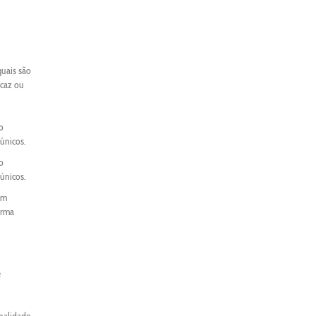
quais são
icaz ou
o
únicos.
o
únicos.
um
orma
e