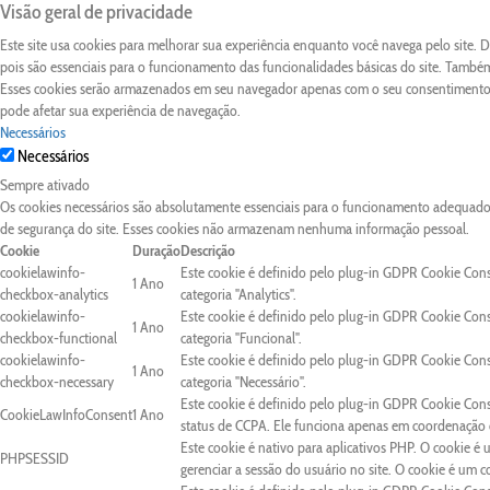
Visão geral de privacidade
Este site usa cookies para melhorar sua experiência enquanto você navega pelo site.
pois são essenciais para o funcionamento das funcionalidades básicas do site. Também
Esses cookies serão armazenados em seu navegador apenas com o seu consentimento. 
pode afetar sua experiência de navegação.
Necessários
Necessários
Sempre ativado
Os cookies necessários são absolutamente essenciais para o funcionamento adequado d
de segurança do site. Esses cookies não armazenam nenhuma informação pessoal.
Cookie
Duração
Descrição
cookielawinfo-
Este cookie é definido pelo plug-in GDPR Cookie Con
1 Ano
checkbox-analytics
categoria "Analytics".
cookielawinfo-
Este cookie é definido pelo plug-in GDPR Cookie Con
1 Ano
checkbox-functional
categoria "Funcional".
cookielawinfo-
Este cookie é definido pelo plug-in GDPR Cookie Con
1 Ano
checkbox-necessary
categoria "Necessário".
Este cookie é definido pelo plug-in GDPR Cookie Cons
CookieLawInfoConsent
1 Ano
status de CCPA. Ele funciona apenas em coordenação c
Este cookie é nativo para aplicativos PHP. O cookie é 
PHPSESSID
gerenciar a sessão do usuário no site. O cookie é um 