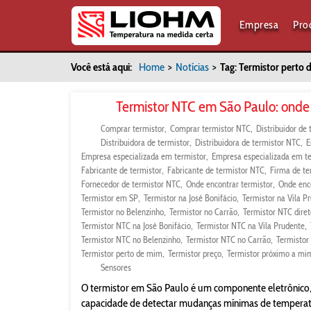
Empresa
Pro
Você está aqui:
Home
>
Notícias
>
Tag: Termistor perto
Termistor NTC em São Paulo: onde
Comprar termistor
Comprar termistor NTC
Distribuidor de 
Distribuidora de termistor
Distribuidora de termistor NTC
E
Empresa especializada em termistor
Empresa especializada em t
Fabricante de termistor
Fabricante de termistor NTC
Firma de te
Fornecedor de termistor NTC
Onde encontrar termistor
Onde enc
Termistor em SP
Termistor na José Bonifácio
Termistor na Vila P
Termistor no Belenzinho
Termistor no Carrão
Termistor NTC diret
Termistor NTC na José Bonifácio
Termistor NTC na Vila Prudente
Termistor NTC no Belenzinho
Termistor NTC no Carrão
Termistor
Termistor perto de mim
Termistor preço
Termistor próximo a mi
Sensores
O termistor em São Paulo é um componente eletrônico,
capacidade de detectar mudanças mínimas de temperatu