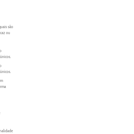
quais são
icaz ou
o
únicos.
o
únicos.
um
orma
e
onalidade