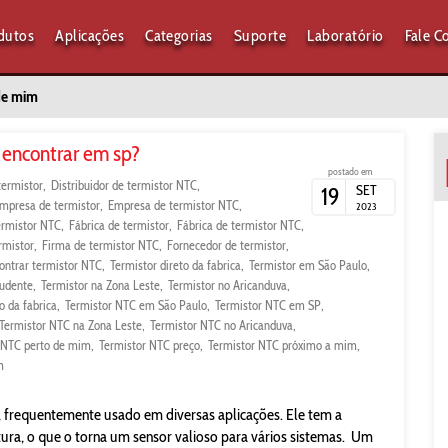
dutos
Aplicações
Categorias
Suporte
Laboratório
Fale C
 de mim
 encontrar em sp?
postado em
termistor
Distribuidor de termistor NTC
SET
19
mpresa de termistor
Empresa de termistor NTC
2023
ermistor NTC
Fábrica de termistor
Fábrica de termistor NTC
rmistor
Firma de termistor NTC
Fornecedor de termistor
ontrar termistor NTC
Termistor direto da fabrica
Termistor em São Paulo
rudente
Termistor na Zona Leste
Termistor no Aricanduva
o da fabrica
Termistor NTC em São Paulo
Termistor NTC em SP
Termistor NTC na Zona Leste
Termistor NTC no Aricanduva
 NTC perto de mim
Termistor NTC preço
Termistor NTC próximo a mim
m
 frequentemente usado em diversas aplicações. Ele tem a
ra, o que o torna um sensor valioso para vários sistemas. Um