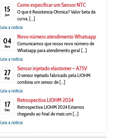
Como especificar um Sensor NTC
15
O que é Resistencia Ohmica? Valor beta da
Jun
curva, [...]
Leia a notícia
Novo número atendimento Whatsapp
04
Comunicamos que nosso novo número de
Nov
Whatsapp para atendimento geral [...]
Leia a notícia
Sensor injetado elastomer – A75V
27
O sensor injetado fabricado pela LIOHM
Mar
combina um sensor de [...]
Leia a notícia
Retrospectiva LIOHM 2024
17
Retrospectiva LIOHM 2024 Estamos
Dez
chegando ao final de mais um [...]
Leia a notícia