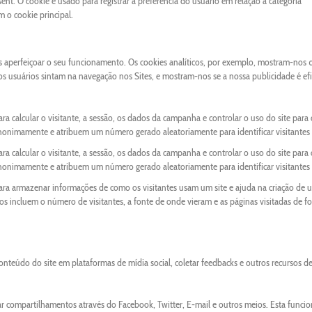
nt. O cookie é usado para registrar a preferência do usuário em relação à categoria
o cookie principal.
os aperfeiçoar o seu funcionamento. Os cookies analíticos, por exemplo, mostram-nos 
 os usuários sintam na navegação nos Sites, e mostram-nos se a nossa publicidade é ef
ra calcular o visitante, a sessão, os dados da campanha e controlar o uso do site para 
anonimamente e atribuem um número gerado aleatoriamente para identificar visitantes 
ra calcular o visitante, a sessão, os dados da campanha e controlar o uso do site para 
anonimamente e atribuem um número gerado aleatoriamente para identificar visitantes 
para armazenar informações de como os visitantes usam um site e ajuda na criação de 
ados incluem o número de visitantes, a fonte de onde vieram e as páginas visitadas de f
onteúdo do site em plataformas de mídia social, coletar feedbacks e outros recursos d
ar compartilhamentos através do Facebook, Twitter, E-mail e outros meios. Esta funci