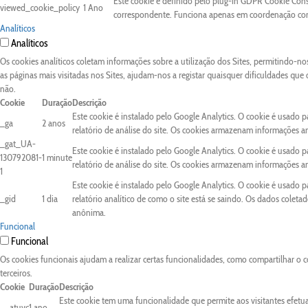
Este cookie é definido pelo plug-in GDPR Cookie Conse
viewed_cookie_policy
1 Ano
correspondente. Funciona apenas em coordenação com 
Analíticos
Analíticos
Os cookies analíticos coletam informações sobre a utilização dos Sites, permitindo-n
as páginas mais visitadas nos Sites, ajudam-nos a registar quaisquer dificuldades que
não.
Cookie
Duração
Descrição
Este cookie é instalado pelo Google Analytics. O cookie é usado pa
_ga
2 anos
relatório de análise do site. Os cookies armazenam informações 
_gat_UA-
Este cookie é instalado pelo Google Analytics. O cookie é usado pa
130792081-
1 minute
relatório de análise do site. Os cookies armazenam informações 
1
Este cookie é instalado pelo Google Analytics. O cookie é usado 
_gid
1 dia
relatório analítico de como o site está se saindo. Os dados colet
anônima.
Funcional
Funcional
Os cookies funcionais ajudam a realizar certas funcionalidades, como compartilhar o c
terceiros.
Cookie
Duração
Descrição
Este cookie tem uma funcionalidade que permite aos visitantes efetu
__atuvc
1 ano