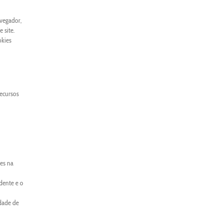
avegador,
 site.
okies
recursos
es na
dente e o
idade de