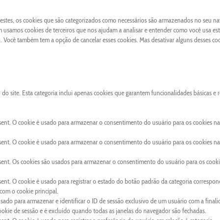
 Destes, os cookies que são categorizados como necessários são armazenados no seu n
 usamos cookies de terceiros que nos ajudam a analisar e entender como você usa este
Você também tem a opção de cancelar esses cookies. Mas desativar alguns desses co
o site. Esta categoria inclui apenas cookies que garantem funcionalidades básicas e 
sent. O cookie é usado para armazenar o consentimento do usuário para os cookies na
sent. O cookie é usado para armazenar o consentimento do usuário para os cookies na
sent. Os cookies são usados para armazenar o consentimento do usuário para os cooki
ent. O cookie é usado para registrar o estado do botão padrão da categoria correspon
om o cookie principal.
usado para armazenar e identificar o ID de sessão exclusivo de um usuário com a final
cookie de sessão e é excluído quando todas as janelas do navegador são fechadas.