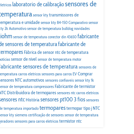
sensores de
laboratorio de calibração
eletricos
temperatura
transmissores de
sensor kty
temperatura e umidade
sensor kty 84-150
Comparativo
sensor
kty 2k
Automotivo
sensor de temperatura bulldog
novidades
liohm
fabricante
sensor de temperatura conector din 43650
de sensores de temperatura
fabricante de
termopares
Fábrica de sensor ntc de temperatura
sensor de nivel
noticias
sensor de temperatura motor
fabricante sensores de temperatura
sensores de
Comprar
temperatura carros eletricos
sensores para carros EV
sensores NTC automotivos
sensores confiaveis
sensor kty 1k
Fabricante de termistor
sensor de temperatura compressores
NTC
Distribuidora de termopares
sensores ntc carros eletricos
sensores ntc
sensores pt100 3 fios
História
sensores
termopares
termopar tipo j
NTC
de temperatura importado
sensor kty siemens
certificação de sensores
sensor de temperatura
termistor ntc
geradores
sensores para carros eletricos