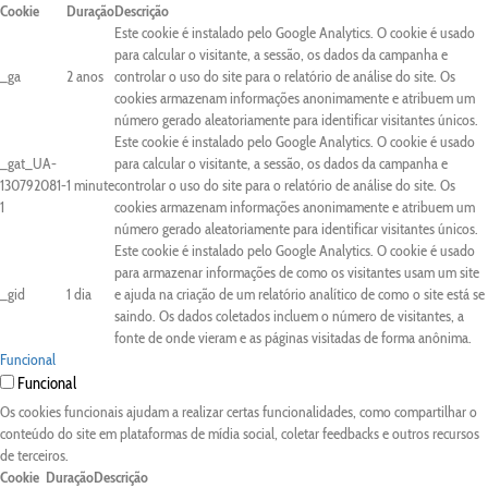
Cookie
Duração
Descrição
Este cookie é instalado pelo Google Analytics. O cookie é usado
para calcular o visitante, a sessão, os dados da campanha e
_ga
2 anos
controlar o uso do site para o relatório de análise do site. Os
cookies armazenam informações anonimamente e atribuem um
número gerado aleatoriamente para identificar visitantes únicos.
Este cookie é instalado pelo Google Analytics. O cookie é usado
_gat_UA-
para calcular o visitante, a sessão, os dados da campanha e
130792081-
1 minute
controlar o uso do site para o relatório de análise do site. Os
1
cookies armazenam informações anonimamente e atribuem um
número gerado aleatoriamente para identificar visitantes únicos.
Este cookie é instalado pelo Google Analytics. O cookie é usado
para armazenar informações de como os visitantes usam um site
_gid
1 dia
e ajuda na criação de um relatório analítico de como o site está se
saindo. Os dados coletados incluem o número de visitantes, a
fonte de onde vieram e as páginas visitadas de forma anônima.
Funcional
Funcional
Os cookies funcionais ajudam a realizar certas funcionalidades, como compartilhar o
conteúdo do site em plataformas de mídia social, coletar feedbacks e outros recursos
de terceiros.
Cookie
Duração
Descrição