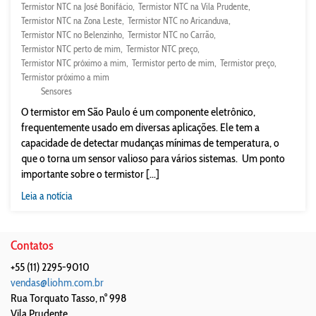
Termistor NTC na José Bonifácio
Termistor NTC na Vila Prudente
Termistor NTC na Zona Leste
Termistor NTC no Aricanduva
Termistor NTC no Belenzinho
Termistor NTC no Carrão
Termistor NTC perto de mim
Termistor NTC preço
Termistor NTC próximo a mim
Termistor perto de mim
Termistor preço
Termistor próximo a mim
Sensores
O termistor em São Paulo é um componente eletrônico,
frequentemente usado em diversas aplicações. Ele tem a
capacidade de detectar mudanças mínimas de temperatura, o
que o torna um sensor valioso para vários sistemas. Um ponto
importante sobre o termistor [...]
Leia a notícia
Contatos
+55 (11) 2295-9010
vendas@liohm.com.br
Rua Torquato Tasso, n° 998
Vila Prudente