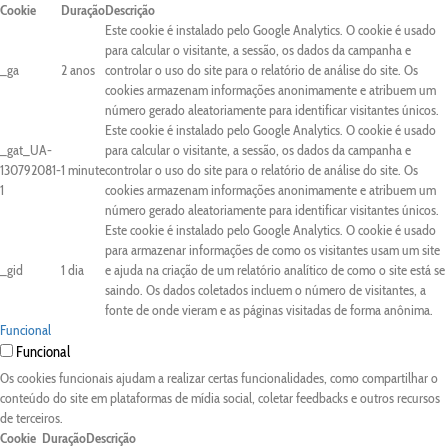
Cookie
Duração
Descrição
Este cookie é instalado pelo Google Analytics. O cookie é usado
para calcular o visitante, a sessão, os dados da campanha e
_ga
2 anos
controlar o uso do site para o relatório de análise do site. Os
cookies armazenam informações anonimamente e atribuem um
número gerado aleatoriamente para identificar visitantes únicos.
Este cookie é instalado pelo Google Analytics. O cookie é usado
_gat_UA-
para calcular o visitante, a sessão, os dados da campanha e
130792081-
1 minute
controlar o uso do site para o relatório de análise do site. Os
1
cookies armazenam informações anonimamente e atribuem um
número gerado aleatoriamente para identificar visitantes únicos.
Este cookie é instalado pelo Google Analytics. O cookie é usado
para armazenar informações de como os visitantes usam um site
_gid
1 dia
e ajuda na criação de um relatório analítico de como o site está se
saindo. Os dados coletados incluem o número de visitantes, a
fonte de onde vieram e as páginas visitadas de forma anônima.
Funcional
Funcional
Os cookies funcionais ajudam a realizar certas funcionalidades, como compartilhar o
conteúdo do site em plataformas de mídia social, coletar feedbacks e outros recursos
de terceiros.
Cookie
Duração
Descrição