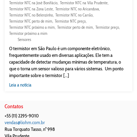
Termistor NTC na José Bonifácio
Termistor NTC na Vila Prudente
Termistor NTC na Zona Leste
Termistor NTC no Aricanduva
Termistor NTC no Belenzinho
Termistor NTC no Carrão
Termistor NTC perto de mim
Termistor NTC preço
Termistor NTC próximo a mim
Termistor perto de mim
Termistor preço
Termistor próximo a mim
Sensores
O termistor em São Paulo é um componente eletrônico,
frequentemente usado em diversas aplicações. Ele tem a
capacidade de detectar mudanças mínimas de temperatura, o
que o torna um sensor valioso para vários sistemas. Um ponto
importante sobre o termistor [...]
Leia a notícia
Contatos
+55 (11) 2295-9010
vendas@liohm.com.br
Rua Torquato Tasso, n° 998
Vila Prudente