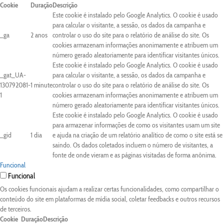
Cookie
Duração
Descrição
Este cookie é instalado pelo Google Analytics. O cookie é usado
para calcular o visitante, a sessão, os dados da campanha e
_ga
2 anos
controlar o uso do site para o relatório de análise do site. Os
cookies armazenam informações anonimamente e atribuem um
número gerado aleatoriamente para identificar visitantes únicos.
Este cookie é instalado pelo Google Analytics. O cookie é usado
_gat_UA-
para calcular o visitante, a sessão, os dados da campanha e
130792081-
1 minute
controlar o uso do site para o relatório de análise do site. Os
1
cookies armazenam informações anonimamente e atribuem um
número gerado aleatoriamente para identificar visitantes únicos.
Este cookie é instalado pelo Google Analytics. O cookie é usado
para armazenar informações de como os visitantes usam um site
_gid
1 dia
e ajuda na criação de um relatório analítico de como o site está se
saindo. Os dados coletados incluem o número de visitantes, a
fonte de onde vieram e as páginas visitadas de forma anônima.
Funcional
Funcional
Os cookies funcionais ajudam a realizar certas funcionalidades, como compartilhar o
conteúdo do site em plataformas de mídia social, coletar feedbacks e outros recursos
de terceiros.
Cookie
Duração
Descrição