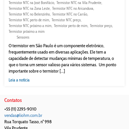
Termistor NTC na José Bonifácio
Termistor NTC na Vila Prudente
Termistor NTC na Zona Leste
Termistor NTC no Aricanduva
Termistor NTC no Belenzinho
Termistor NTC no Carrão
Termistor NTC perto de mim
Termistor NTC preço
Termistor NTC próximo a mim
Termistor perto de mim
Termistor preço
Termistor próximo a mim
Sensores
O termistor em São Paulo é um componente eletrônico,
frequentemente usado em diversas aplicações. Ele tem a
capacidade de detectar mudanças mínimas de temperatura, o
que o torna um sensor valioso para vários sistemas. Um ponto
importante sobre o termistor [...]
Leia a notícia
Contatos
+55 (11) 2295-9010
vendas@liohm.com.br
Rua Torquato Tasso, n° 998
Vila Prudente