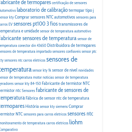
fabricante de termopares
certificação de sensores
laboratorio de calibração
termopar tipo j
Automotivo
Comprar sensores NTC automotivos
sensor kty
sensores para
sensores pt100 3 fios
transmissores de
carros EV
temperatura e umidade
sensor de temperatura automotivo
fabricante sensores de temperatura
sensor de
Distribuidora de termopares
temperatura conector din 43650
sensores de temperatura importado
sensores confiaveis
sensor ptc
sensores de
kty
sensores ntc carros eletricos
temperatura
sensor de nivel
sensor kty 1k
novidades
sensor de temperatura motor
noticias
sensor de temperatura
Fabricante de termistor NTC
geradores
sensor kty 84-150
fabricante de sensores de
termistor ntc
Sensores
temperatura
Fábrica de sensor ntc de temperatura
termopares
História
Comprar
sensor kty siemens
sensores ntc
termistor NTC
sensores para carros eletricos
liohm
monitoramento de temperatura carros eletricos
Comparativo