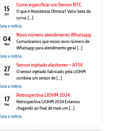
Como especificar um Sensor NTC
15
O que é Resistencia Ohmica? Valor beta da
Jun
curva, [...]
Leia a notícia
Novo número atendimento Whatsapp
04
Comunicamos que nosso novo número de
Nov
Whatsapp para atendimento geral [...]
Leia a notícia
Sensor injetado elastomer – A75V
27
O sensor injetado fabricado pela LIOHM
Mar
combina um sensor de [...]
Leia a notícia
Retrospectiva LIOHM 2024
17
Retrospectiva LIOHM 2024 Estamos
Dez
chegando ao final de mais um [...]
Leia a notícia