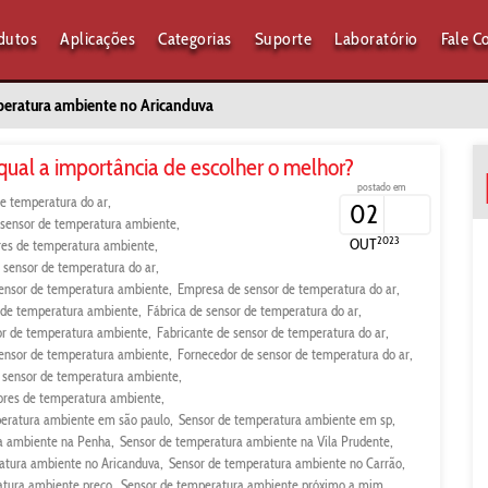
dutos
Aplicações
Categorias
Suporte
Laboratório
Fale C
peratura ambiente no Aricanduva
ual a importância de escolher o melhor?
postado em
e temperatura do ar
02
e sensor de temperatura ambiente
2023
OUT
ores de temperatura ambiente
e sensor de temperatura do ar
ensor de temperatura ambiente
Empresa de sensor de temperatura do ar
r de temperatura ambiente
Fábrica de sensor de temperatura do ar
or de temperatura ambiente
Fabricante de sensor de temperatura do ar
sensor de temperatura ambiente
Fornecedor de sensor de temperatura do ar
 sensor de temperatura ambiente
ores de temperatura ambiente
eratura ambiente em são paulo
Sensor de temperatura ambiente em sp
a ambiente na Penha
Sensor de temperatura ambiente na Vila Prudente
atura ambiente no Aricanduva
Sensor de temperatura ambiente no Carrão
atura ambiente preço
Sensor de temperatura ambiente próximo a mim