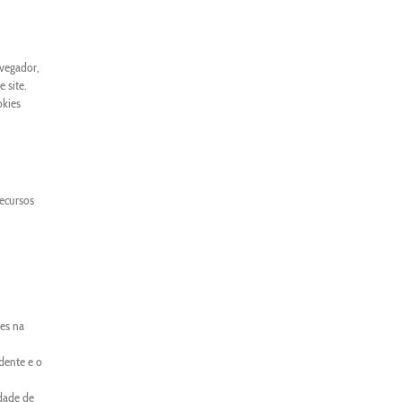
avegador,
 site.
okies
recursos
es na
dente e o
idade de