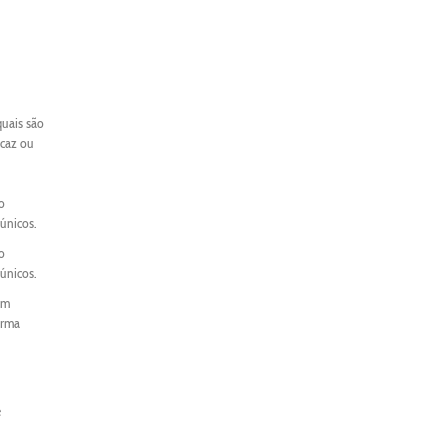
quais são
icaz ou
o
únicos.
o
únicos.
um
orma
e