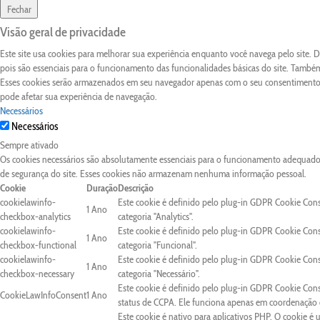
Fechar
Visão geral de privacidade
Este site usa cookies para melhorar sua experiência enquanto você navega pelo site.
pois são essenciais para o funcionamento das funcionalidades básicas do site. Também
Esses cookies serão armazenados em seu navegador apenas com o seu consentimento. 
pode afetar sua experiência de navegação.
Necessários
Necessários
Sempre ativado
Os cookies necessários são absolutamente essenciais para o funcionamento adequado d
de segurança do site. Esses cookies não armazenam nenhuma informação pessoal.
Cookie
Duração
Descrição
cookielawinfo-
Este cookie é definido pelo plug-in GDPR Cookie Con
1 Ano
checkbox-analytics
categoria "Analytics".
cookielawinfo-
Este cookie é definido pelo plug-in GDPR Cookie Con
1 Ano
checkbox-functional
categoria "Funcional".
cookielawinfo-
Este cookie é definido pelo plug-in GDPR Cookie Con
1 Ano
checkbox-necessary
categoria "Necessário".
Este cookie é definido pelo plug-in GDPR Cookie Cons
CookieLawInfoConsent
1 Ano
status de CCPA. Ele funciona apenas em coordenação c
Este cookie é nativo para aplicativos PHP. O cookie é 