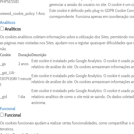
PHPSESSID
gerenciar a sessão do usuário no site. O cookie é um 
Este cookie é definido pelo plug-in GDPR Cookie Conse
viewed_cookie_policy
1 Ano
correspondente. Funciona apenas em coordenação com 
Analíticos
Analíticos
Os cookies analíticos coletam informações sobre a utilização dos Sites, permitindo-n
as páginas mais visitadas nos Sites, ajudam-nos a registar quaisquer dificuldades que
não.
Cookie
Duração
Descrição
Este cookie é instalado pelo Google Analytics. O cookie é usado pa
_ga
2 anos
relatório de análise do site. Os cookies armazenam informações 
_gat_UA-
Este cookie é instalado pelo Google Analytics. O cookie é usado pa
130792081-
1 minute
relatório de análise do site. Os cookies armazenam informações 
1
Este cookie é instalado pelo Google Analytics. O cookie é usado 
_gid
1 dia
relatório analítico de como o site está se saindo. Os dados colet
anônima.
Funcional
Funcional
Os cookies funcionais ajudam a realizar certas funcionalidades, como compartilhar o c
terceiros.