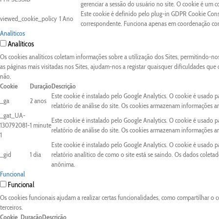
gerenciar a sessão do usuário no site. O cookie é um 
Este cookie é definido pelo plug-in GDPR Cookie Conse
viewed_cookie_policy
1 Ano
correspondente. Funciona apenas em coordenação com 
Analíticos
Analíticos
Os cookies analíticos coletam informações sobre a utilização dos Sites, permitindo-n
as páginas mais visitadas nos Sites, ajudam-nos a registar quaisquer dificuldades que
não.
Cookie
Duração
Descrição
Este cookie é instalado pelo Google Analytics. O cookie é usado pa
_ga
2 anos
relatório de análise do site. Os cookies armazenam informações 
_gat_UA-
Este cookie é instalado pelo Google Analytics. O cookie é usado pa
130792081-
1 minute
relatório de análise do site. Os cookies armazenam informações 
1
Este cookie é instalado pelo Google Analytics. O cookie é usado 
_gid
1 dia
relatório analítico de como o site está se saindo. Os dados colet
anônima.
Funcional
Funcional
Os cookies funcionais ajudam a realizar certas funcionalidades, como compartilhar o c
terceiros.
Cookie
Duração
Descrição