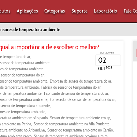
dutos
Aplicações
Categorias
Suporte
Laboratório
Fale C
sensores de temperatura ambiente
ual a importância de escolher o melhor?
postado em
e temperatura do ar
02
e sensor de temperatura ambiente
2023
OUT
ores de temperatura ambiente
e sensor de temperatura do ar
ensor de temperatura ambiente
Empresa de sensor de temperatura do ar
r de temperatura ambiente
Fábrica de sensor de temperatura do ar
or de temperatura ambiente
Fabricante de sensor de temperatura do ar
sensor de temperatura ambiente
Fornecedor de sensor de temperatura do ar
 sensor de temperatura ambiente
ores de temperatura ambiente
eratura ambiente em são paulo
Sensor de temperatura ambiente em sp
a ambiente na Penha
Sensor de temperatura ambiente na Vila Prudente
atura ambiente no Aricanduva
Sensor de temperatura ambiente no Carrão
atura ambiente preço
Sensor de temperatura ambiente próximo a mim