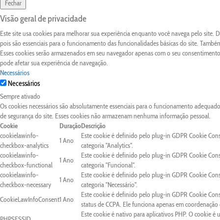
Fechar
Visão geral de privacidade
Este site usa cookies para melhorar sua experiência enquanto você navega pelo site.
pois são essenciais para o funcionamento das funcionalidades básicas do site. Também
Esses cookies serão armazenados em seu navegador apenas com o seu consentimento. 
pode afetar sua experiência de navegação.
Necessários
Necessários
Sempre ativado
Os cookies necessários são absolutamente essenciais para o funcionamento adequado d
de segurança do site. Esses cookies não armazenam nenhuma informação pessoal.
Cookie
Duração
Descrição
cookielawinfo-
Este cookie é definido pelo plug-in GDPR Cookie Con
1 Ano
checkbox-analytics
categoria "Analytics".
cookielawinfo-
Este cookie é definido pelo plug-in GDPR Cookie Con
1 Ano
checkbox-functional
categoria "Funcional".
cookielawinfo-
Este cookie é definido pelo plug-in GDPR Cookie Con
1 Ano
checkbox-necessary
categoria "Necessário".
Este cookie é definido pelo plug-in GDPR Cookie Cons
CookieLawInfoConsent
1 Ano
status de CCPA. Ele funciona apenas em coordenação c
Este cookie é nativo para aplicativos PHP. O cookie é 
PHPSESSID