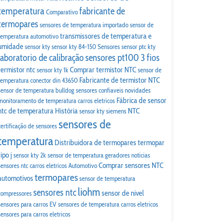
temperatura
fabricante de
Comparativo
termopares
sensores de temperatura importado
sensor de
transmissores de temperatura e
temperatura automotivo
umidade
sensor kty
sensor kty 84-150
Sensores
sensor ptc kty
laboratorio de calibração
sensores pt100 3 fios
termistor ntc
Comprar termistor NTC
sensor kty 1k
sensor de
Fabricante de termistor NTC
temperatura conector din 43650
sensor de temperatura bulldog
sensores confiaveis
novidades
Fábrica de sensor
monitoramento de temperatura carros eletricos
ntc de temperatura
História
NTC
sensor kty siemens
sensores de
certificação de sensores
temperatura
Distribuidora de termopares
termopar
tipo j
sensor kty 2k
sensor de temperatura geradores
noticias
Comprar sensores NTC
sensores ntc carros eletricos
Automotivo
termopares
automotivos
sensor de temperatura
liohm
sensores ntc
sensor de nivel
compressores
sensores para carros EV
sensores de temperatura carros eletricos
sensores para carros eletricos