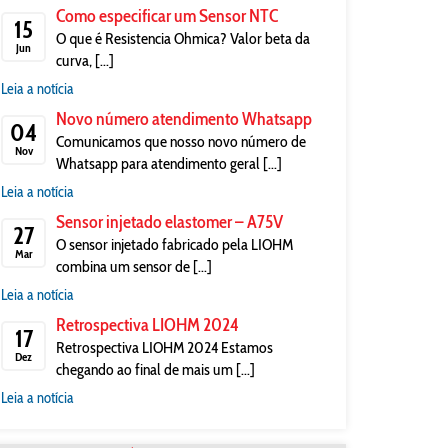
Como especificar um Sensor NTC
15
O que é Resistencia Ohmica? Valor beta da
Jun
curva, [...]
Leia a notícia
Novo número atendimento Whatsapp
04
Comunicamos que nosso novo número de
Nov
Whatsapp para atendimento geral [...]
Leia a notícia
Sensor injetado elastomer – A75V
27
O sensor injetado fabricado pela LIOHM
Mar
combina um sensor de [...]
Leia a notícia
Retrospectiva LIOHM 2024
17
Retrospectiva LIOHM 2024 Estamos
Dez
chegando ao final de mais um [...]
Leia a notícia