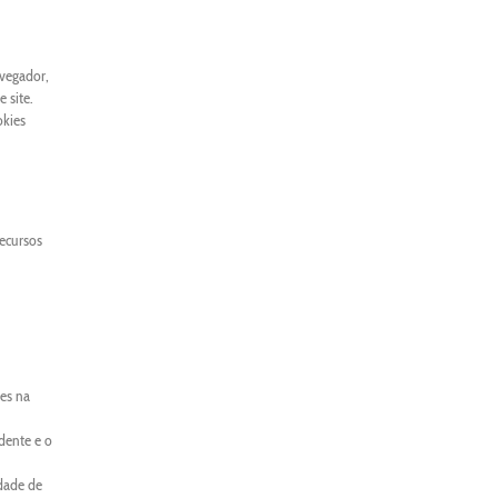
avegador,
 site.
okies
recursos
es na
dente e o
idade de