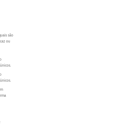
quais são
icaz ou
o
únicos.
o
únicos.
um
orma
e