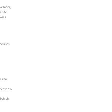
avegador,
 site.
okies
recursos
es na
dente e o
idade de