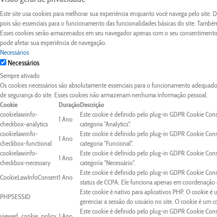
Este site usa cookies para melhorar sua experiência enquanto você navega pelo site.
pois são essenciais para o funcionamento das funcionalidades básicas do site. Também
Esses cookies serão armazenados em seu navegador apenas com o seu consentimento. 
pode afetar sua experiência de navegação.
Necessários
Necessários
Sempre ativado
Os cookies necessários são absolutamente essenciais para o funcionamento adequado d
de segurança do site. Esses cookies não armazenam nenhuma informação pessoal.
Cookie
Duração
Descrição
cookielawinfo-
Este cookie é definido pelo plug-in GDPR Cookie Con
1 Ano
checkbox-analytics
categoria "Analytics".
cookielawinfo-
Este cookie é definido pelo plug-in GDPR Cookie Con
1 Ano
checkbox-functional
categoria "Funcional".
cookielawinfo-
Este cookie é definido pelo plug-in GDPR Cookie Con
1 Ano
checkbox-necessary
categoria "Necessário".
Este cookie é definido pelo plug-in GDPR Cookie Cons
CookieLawInfoConsent
1 Ano
status de CCPA. Ele funciona apenas em coordenação c
Este cookie é nativo para aplicativos PHP. O cookie é 
PHPSESSID
gerenciar a sessão do usuário no site. O cookie é um 
Este cookie é definido pelo plug-in GDPR Cookie Conse
viewed_cookie_policy
1 Ano