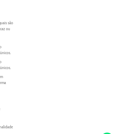
quais são
icaz ou
o
únicos.
o
únicos.
um
orma
e
onalidade