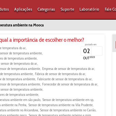
dutos
Aplicações
Categorias
Suporte
Laboratório
Fale C
peratura ambiente na Mooca
ual a importância de escolher o melhor?
postado em
e temperatura do ar
02
e sensor de temperatura ambiente
2023
OUT
ores de temperatura ambiente
e sensor de temperatura do ar
ensor de temperatura ambiente
Empresa de sensor de temperatura do ar
r de temperatura ambiente
Fábrica de sensor de temperatura do ar
or de temperatura ambiente
Fabricante de sensor de temperatura do ar
sensor de temperatura ambiente
Fornecedor de sensor de temperatura do ar
 sensor de temperatura ambiente
ores de temperatura ambiente
eratura ambiente em são paulo
Sensor de temperatura ambiente em sp
a ambiente na Penha
Sensor de temperatura ambiente na Vila Prudente
atura ambiente no Aricanduva
Sensor de temperatura ambiente no Carrão
atura ambiente preço
Sensor de temperatura ambiente próximo a mim