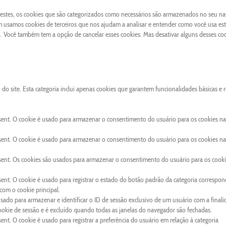
 Destes, os cookies que são categorizados como necessários são armazenados no seu n
 usamos cookies de terceiros que nos ajudam a analisar e entender como você usa este
Você também tem a opção de cancelar esses cookies. Mas desativar alguns desses co
o site. Esta categoria inclui apenas cookies que garantem funcionalidades básicas e 
sent. O cookie é usado para armazenar o consentimento do usuário para os cookies na
sent. O cookie é usado para armazenar o consentimento do usuário para os cookies na
sent. Os cookies são usados para armazenar o consentimento do usuário para os cooki
ent. O cookie é usado para registrar o estado do botão padrão da categoria correspon
om o cookie principal.
usado para armazenar e identificar o ID de sessão exclusivo de um usuário com a final
cookie de sessão e é excluído quando todas as janelas do navegador são fechadas.
nt. O cookie é usado para registrar a preferência do usuário em relação à categoria