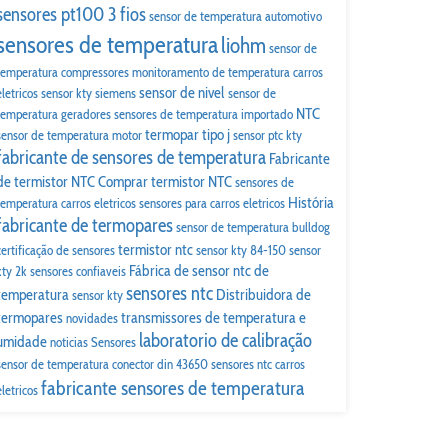
sensores pt100 3 fios
sensor de temperatura automotivo
sensores de temperatura
liohm
sensor de
temperatura compressores
monitoramento de temperatura carros
sensor de nivel
eletricos
sensor kty siemens
sensor de
NTC
temperatura geradores
sensores de temperatura importado
termopar tipo j
sensor de temperatura motor
sensor ptc kty
fabricante de sensores de temperatura
Fabricante
de termistor NTC
Comprar termistor NTC
sensores de
História
temperatura carros eletricos
sensores para carros eletricos
fabricante de termopares
sensor de temperatura bulldog
termistor ntc
certificação de sensores
sensor kty 84-150
sensor
Fábrica de sensor ntc de
kty 2k
sensores confiaveis
sensores ntc
temperatura
Distribuidora de
sensor kty
termopares
transmissores de temperatura e
novidades
laboratorio de calibração
umidade
noticias
Sensores
sensor de temperatura conector din 43650
sensores ntc carros
fabricante sensores de temperatura
eletricos