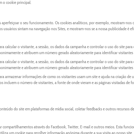
o cookie principal.
os aperfeiçoar o seu funcionamento. Os cookies analíticos, por exemplo, mostram-nos 
 os usuários sintam na navegação nos Sites, e mostram-nos se a nossa publicidade é ef
ra calcular o visitante, a sessão, os dados da campanha e controlar o uso do site para 
anonimamente e atribuem um número gerado aleatoriamente para identificar visitantes 
ra calcular o visitante, a sessão, os dados da campanha e controlar o uso do site para 
anonimamente e atribuem um número gerado aleatoriamente para identificar visitantes 
para armazenar informações de como os visitantes usam um site e ajuda na criação de 
ados incluem o número de visitantes, a fonte de onde vieram e as páginas visitadas de f
onteúdo do site em plataformas de mídia social, coletar feedbacks e outros recursos d
ar compartilhamentos através do Facebook, Twitter, E-mail e outros meios. Esta funci
liza um cookie para recolher informação anónima durante a sua visita ao nosso site.