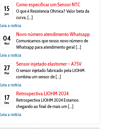
Como especificar um Sensor NTC
15
O que é Resistencia Ohmica? Valor beta da
Jun
curva, [...]
Leia a notícia
Novo número atendimento Whatsapp
04
Comunicamos que nosso novo número de
Nov
Whatsapp para atendimento geral [...]
Leia a notícia
Sensor injetado elastomer – A75V
27
O sensor injetado fabricado pela LIOHM
Mar
combina um sensor de [...]
Leia a notícia
Retrospectiva LIOHM 2024
17
Retrospectiva LIOHM 2024 Estamos
Dez
chegando ao final de mais um [...]
Leia a notícia