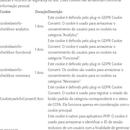
básicas e recursos de segurança do site. Esses cookies não armazenam nenhuma
informação pessoal.
Cookie
Duração
Descrição
Este cookie é definido pelo plug-in GDPR Cookie
cookielawinfo-
Consent. O cookie é usado para armazenar o
1 Ano
checkbox-analytics
consentimento do usuário para os cookies na
categoria "Analytics".
Este cookie é definido pelo plug-in GDPR Cookie
cookielawinfo-
Consent. O cookie é usado para armazenar o
1 Ano
checkbox-functional
consentimento do usuário para os cookies na
categoria "Funcional".
Este cookie é definido pelo plug-in GDPR Cookie
cookielawinfo-
Consent. Os cookies são usados para armazenar o
1 Ano
checkbox-necessary
consentimento do usuário para os cookies na
categoria "Necessário".
Este cookie é definido pelo plug-in GDPR Cookie
Consent. O cookie é usado para registrar o estado do
CookieLawInfoConsent
1 Ano
botão padrão da categoria correspondente e o status
de CCPA. Ele funciona apenas em coordenação com o
cookie principal.
Este cookie é nativo para aplicativos PHP. O cookie é
usado para armazenar e identificar o ID de sessão
exclusivo de um usuário com a finalidade de gerenciar