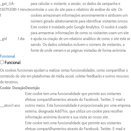
_gat_UA-
para calcular o visitante, a sessão, os dados da campanha e
130792081-
1 minute
controlar o uso do site para o relatório de análise do site. Os
1
cookies armazenam informações anonimamente e atribuem um
número gerado aleatoriamente para identificar visitantes únicos.
Este cookie é instalado pelo Google Analytics. O cookie é usado
para armazenar informações de como os visitantes usam um site
_gid
1 dia
e ajuda na criação de um relatório analítico de como o site está se
saindo. Os dados coletados incluem o número de visitantes, a
fonte de onde vieram e as páginas visitadas de forma anônima.
Funcional
Funcional
Os cookies funcionais ajudam a realizar certas funcionalidades, como compartilhar o
conteúdo do site em plataformas de mídia social, coletar feedbacks e outros recursos
de terceiros.
Cookie
Duração
Descrição
Este cookie tem uma funcionalidade que permite aos visitantes
efetuar compartilhamentos através do Facebook, Twitter, E-mail e
__atuvc
1 ano
outros meios. Esta funcionalidade é proporcionada por uma empresa
externa, designada AddThis, que utiliza um cookie para recolher
informação anónima durante a sua visita ao nosso site.
Este cookie tem uma funcionalidade que permite aos visitantes
efetuar compartilhamentos através do Facebook, Twitter, E-mail e