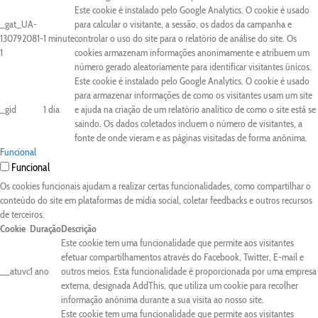
Este cookie é instalado pelo Google Analytics. O cookie é usado
_gat_UA-
para calcular o visitante, a sessão, os dados da campanha e
130792081-
1 minute
controlar o uso do site para o relatório de análise do site. Os
1
cookies armazenam informações anonimamente e atribuem um
número gerado aleatoriamente para identificar visitantes únicos.
Este cookie é instalado pelo Google Analytics. O cookie é usado
para armazenar informações de como os visitantes usam um site
_gid
1 dia
e ajuda na criação de um relatório analítico de como o site está se
saindo. Os dados coletados incluem o número de visitantes, a
fonte de onde vieram e as páginas visitadas de forma anônima.
Funcional
Funcional
Os cookies funcionais ajudam a realizar certas funcionalidades, como compartilhar o
conteúdo do site em plataformas de mídia social, coletar feedbacks e outros recursos
de terceiros.
Cookie
Duração
Descrição
Este cookie tem uma funcionalidade que permite aos visitantes
efetuar compartilhamentos através do Facebook, Twitter, E-mail e
__atuvc
1 ano
outros meios. Esta funcionalidade é proporcionada por uma empresa
externa, designada AddThis, que utiliza um cookie para recolher
informação anónima durante a sua visita ao nosso site.
Este cookie tem uma funcionalidade que permite aos visitantes