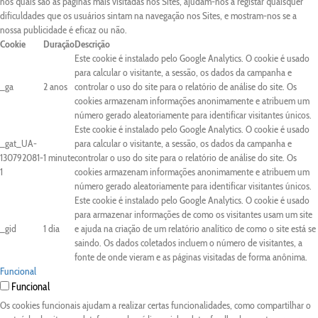
nos quais são as páginas mais visitadas nos Sites, ajudam-nos a registar quaisquer
dificuldades que os usuários sintam na navegação nos Sites, e mostram-nos se a
nossa publicidade é eficaz ou não.
Cookie
Duração
Descrição
Este cookie é instalado pelo Google Analytics. O cookie é usado
para calcular o visitante, a sessão, os dados da campanha e
_ga
2 anos
controlar o uso do site para o relatório de análise do site. Os
cookies armazenam informações anonimamente e atribuem um
número gerado aleatoriamente para identificar visitantes únicos.
Este cookie é instalado pelo Google Analytics. O cookie é usado
_gat_UA-
para calcular o visitante, a sessão, os dados da campanha e
130792081-
1 minute
controlar o uso do site para o relatório de análise do site. Os
1
cookies armazenam informações anonimamente e atribuem um
número gerado aleatoriamente para identificar visitantes únicos.
Este cookie é instalado pelo Google Analytics. O cookie é usado
para armazenar informações de como os visitantes usam um site
_gid
1 dia
e ajuda na criação de um relatório analítico de como o site está se
saindo. Os dados coletados incluem o número de visitantes, a
fonte de onde vieram e as páginas visitadas de forma anônima.
Funcional
Funcional
Os cookies funcionais ajudam a realizar certas funcionalidades, como compartilhar o