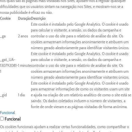
nos quais são as páginas mais visitadas nos Sites, ajudam-nos a registar quaisquer
dificuldades que os usuários sintam na navegação nos Sites, e mostram-nos se a
nossa publicidade é eficaz ou não.
Cookie
Duração
Descrição
Este cookie é instalado pelo Google Analytics. O cookie é usado
para calcular o visitante, a sessão, os dados da campanha e
_ga
2 anos
controlar o uso do site para o relatório de análise do site. Os
cookies armazenam informações anonimamente e atribuem um
número gerado aleatoriamente para identificar visitantes únicos.
Este cookie é instalado pelo Google Analytics. O cookie é usado
_gat_UA-
para calcular o visitante, a sessão, os dados da campanha e
130792081-
1 minute
controlar o uso do site para o relatório de análise do site. Os
1
cookies armazenam informações anonimamente e atribuem um
número gerado aleatoriamente para identificar visitantes únicos.
Este cookie é instalado pelo Google Analytics. O cookie é usado
para armazenar informações de como os visitantes usam um site
_gid
1 dia
e ajuda na criação de um relatório analítico de como o site está se
saindo. Os dados coletados incluem o número de visitantes, a
fonte de onde vieram e as páginas visitadas de forma anônima.
Funcional
Funcional
Os cookies funcionais ajudam a realizar certas funcionalidades, como compartilhar o