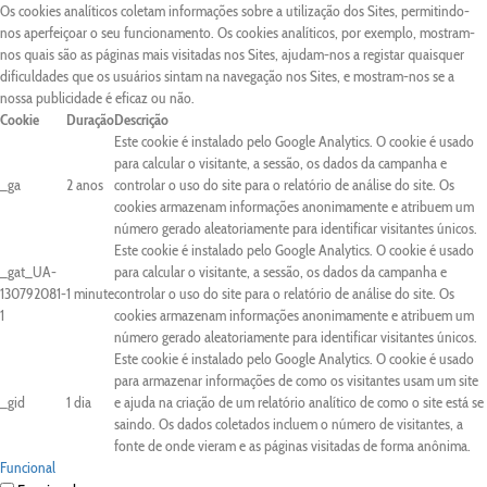
Os cookies analíticos coletam informações sobre a utilização dos Sites, permitindo-
nos aperfeiçoar o seu funcionamento. Os cookies analíticos, por exemplo, mostram-
nos quais são as páginas mais visitadas nos Sites, ajudam-nos a registar quaisquer
dificuldades que os usuários sintam na navegação nos Sites, e mostram-nos se a
nossa publicidade é eficaz ou não.
Cookie
Duração
Descrição
Este cookie é instalado pelo Google Analytics. O cookie é usado
para calcular o visitante, a sessão, os dados da campanha e
_ga
2 anos
controlar o uso do site para o relatório de análise do site. Os
cookies armazenam informações anonimamente e atribuem um
número gerado aleatoriamente para identificar visitantes únicos.
Este cookie é instalado pelo Google Analytics. O cookie é usado
_gat_UA-
para calcular o visitante, a sessão, os dados da campanha e
130792081-
1 minute
controlar o uso do site para o relatório de análise do site. Os
1
cookies armazenam informações anonimamente e atribuem um
número gerado aleatoriamente para identificar visitantes únicos.
Este cookie é instalado pelo Google Analytics. O cookie é usado
para armazenar informações de como os visitantes usam um site
_gid
1 dia
e ajuda na criação de um relatório analítico de como o site está se
saindo. Os dados coletados incluem o número de visitantes, a
fonte de onde vieram e as páginas visitadas de forma anônima.
Funcional