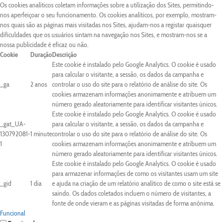
Os cookies analíticos coletam informações sobre a utilização dos Sites, permitindo-
nos aperfeiçoar o seu funcionamento. Os cookies analíticos, por exemplo, mostram-
nos quais são as páginas mais visitadas nos Sites, ajudam-nos a registar quaisquer
dificuldades que os usuários sintam na navegação nos Sites, e mostram-nos se a
nossa publicidade é eficaz ou não.
Cookie
Duração
Descrição
Este cookie é instalado pelo Google Analytics. O cookie é usado
para calcular o visitante, a sessão, os dados da campanha e
_ga
2 anos
controlar o uso do site para o relatório de análise do site. Os
cookies armazenam informações anonimamente e atribuem um
número gerado aleatoriamente para identificar visitantes únicos.
Este cookie é instalado pelo Google Analytics. O cookie é usado
_gat_UA-
para calcular o visitante, a sessão, os dados da campanha e
130792081-
1 minute
controlar o uso do site para o relatório de análise do site. Os
1
cookies armazenam informações anonimamente e atribuem um
número gerado aleatoriamente para identificar visitantes únicos.
Este cookie é instalado pelo Google Analytics. O cookie é usado
para armazenar informações de como os visitantes usam um site
_gid
1 dia
e ajuda na criação de um relatório analítico de como o site está se
saindo. Os dados coletados incluem o número de visitantes, a
fonte de onde vieram e as páginas visitadas de forma anônima.
Funcional