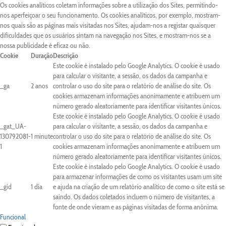
Os cookies analíticos coletam informações sobre a utilização dos Sites, permitindo-
nos aperfeiçoar o seu funcionamento. Os cookies analíticos, por exemplo, mostram-
nos quais são as páginas mais visitadas nos Sites, ajudam-nos a registar quaisquer
dificuldades que os usuários sintam na navegação nos Sites, e mostram-nos se a
nossa publicidade é eficaz ou não.
Cookie
Duração
Descrição
Este cookie é instalado pelo Google Analytics. O cookie é usado
para calcular o visitante, a sessão, os dados da campanha e
_ga
2 anos
controlar o uso do site para o relatório de análise do site. Os
cookies armazenam informações anonimamente e atribuem um
número gerado aleatoriamente para identificar visitantes únicos.
Este cookie é instalado pelo Google Analytics. O cookie é usado
_gat_UA-
para calcular o visitante, a sessão, os dados da campanha e
130792081-
1 minute
controlar o uso do site para o relatório de análise do site. Os
1
cookies armazenam informações anonimamente e atribuem um
número gerado aleatoriamente para identificar visitantes únicos.
Este cookie é instalado pelo Google Analytics. O cookie é usado
para armazenar informações de como os visitantes usam um site
_gid
1 dia
e ajuda na criação de um relatório analítico de como o site está se
saindo. Os dados coletados incluem o número de visitantes, a
fonte de onde vieram e as páginas visitadas de forma anônima.
Funcional