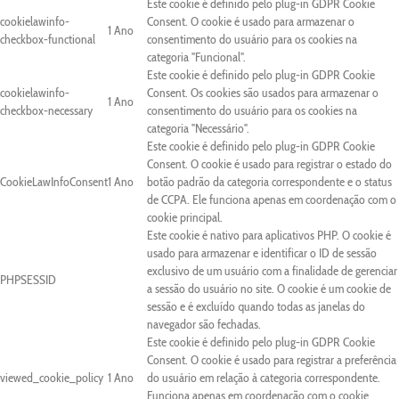
Este cookie é definido pelo plug-in GDPR Cookie
cookielawinfo-
Consent. O cookie é usado para armazenar o
1 Ano
checkbox-functional
consentimento do usuário para os cookies na
categoria "Funcional".
Este cookie é definido pelo plug-in GDPR Cookie
cookielawinfo-
Consent. Os cookies são usados para armazenar o
1 Ano
checkbox-necessary
consentimento do usuário para os cookies na
categoria "Necessário".
Este cookie é definido pelo plug-in GDPR Cookie
Consent. O cookie é usado para registrar o estado do
CookieLawInfoConsent
1 Ano
botão padrão da categoria correspondente e o status
de CCPA. Ele funciona apenas em coordenação com o
cookie principal.
Este cookie é nativo para aplicativos PHP. O cookie é
usado para armazenar e identificar o ID de sessão
exclusivo de um usuário com a finalidade de gerenciar
PHPSESSID
a sessão do usuário no site. O cookie é um cookie de
sessão e é excluído quando todas as janelas do
navegador são fechadas.
Este cookie é definido pelo plug-in GDPR Cookie
Consent. O cookie é usado para registrar a preferência
viewed_cookie_policy
1 Ano
do usuário em relação à categoria correspondente.
Funciona apenas em coordenação com o cookie