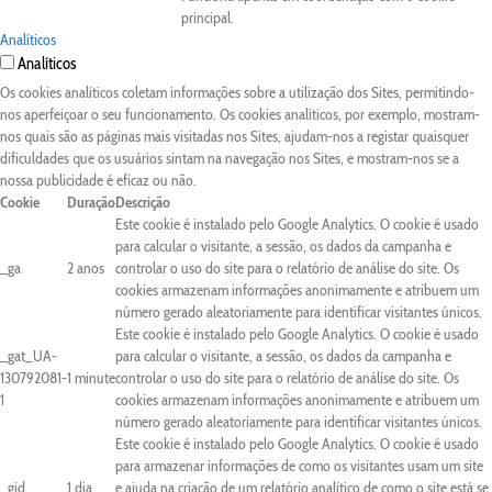
principal.
Analíticos
Analíticos
Os cookies analíticos coletam informações sobre a utilização dos Sites, permitindo-
nos aperfeiçoar o seu funcionamento. Os cookies analíticos, por exemplo, mostram-
nos quais são as páginas mais visitadas nos Sites, ajudam-nos a registar quaisquer
dificuldades que os usuários sintam na navegação nos Sites, e mostram-nos se a
nossa publicidade é eficaz ou não.
Cookie
Duração
Descrição
Este cookie é instalado pelo Google Analytics. O cookie é usado
para calcular o visitante, a sessão, os dados da campanha e
_ga
2 anos
controlar o uso do site para o relatório de análise do site. Os
cookies armazenam informações anonimamente e atribuem um
número gerado aleatoriamente para identificar visitantes únicos.
Este cookie é instalado pelo Google Analytics. O cookie é usado
_gat_UA-
para calcular o visitante, a sessão, os dados da campanha e
130792081-
1 minute
controlar o uso do site para o relatório de análise do site. Os
1
cookies armazenam informações anonimamente e atribuem um
número gerado aleatoriamente para identificar visitantes únicos.
Este cookie é instalado pelo Google Analytics. O cookie é usado
para armazenar informações de como os visitantes usam um site
_gid
1 dia
e ajuda na criação de um relatório analítico de como o site está se