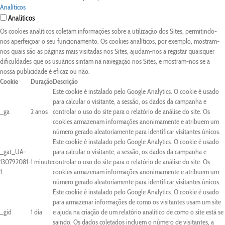
Analíticos
Analíticos
Os cookies analíticos coletam informações sobre a utilização dos Sites, permitindo-
nos aperfeiçoar o seu funcionamento. Os cookies analíticos, por exemplo, mostram-
nos quais são as páginas mais visitadas nos Sites, ajudam-nos a registar quaisquer
dificuldades que os usuários sintam na navegação nos Sites, e mostram-nos se a
nossa publicidade é eficaz ou não.
Cookie
Duração
Descrição
Este cookie é instalado pelo Google Analytics. O cookie é usado
para calcular o visitante, a sessão, os dados da campanha e
_ga
2 anos
controlar o uso do site para o relatório de análise do site. Os
cookies armazenam informações anonimamente e atribuem um
número gerado aleatoriamente para identificar visitantes únicos.
Este cookie é instalado pelo Google Analytics. O cookie é usado
_gat_UA-
para calcular o visitante, a sessão, os dados da campanha e
130792081-
1 minute
controlar o uso do site para o relatório de análise do site. Os
1
cookies armazenam informações anonimamente e atribuem um
número gerado aleatoriamente para identificar visitantes únicos.
Este cookie é instalado pelo Google Analytics. O cookie é usado
para armazenar informações de como os visitantes usam um site
_gid
1 dia
e ajuda na criação de um relatório analítico de como o site está se
saindo. Os dados coletados incluem o número de visitantes, a