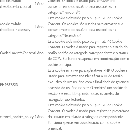
cookielawinfo-
Consent. O cookie é usado para armazenar o
1 Ano
checkbox-functional
consentimento do usuário para os cookies na
categoria "Funcional".
Este cookie é definido pelo plug-in GDPR Cookie
cookielawinfo-
Consent. Os cookies são usados para armazenar o
1 Ano
checkbox-necessary
consentimento do usuário para os cookies na
categoria "Necessário".
Este cookie é definido pelo plug-in GDPR Cookie
Consent. O cookie é usado para registrar o estado do
CookieLawInfoConsent
1 Ano
botão padrão da categoria correspondente e o status
de CCPA. Ele funciona apenas em coordenação com o
cookie principal.
Este cookie é nativo para aplicativos PHP. O cookie é
usado para armazenar e identificar o ID de sessão
exclusivo de um usuário com a finalidade de gerenciar
PHPSESSID
a sessão do usuário no site. O cookie é um cookie de
sessão e é excluído quando todas as janelas do
navegador são fechadas.
Este cookie é definido pelo plug-in GDPR Cookie
Consent. O cookie é usado para registrar a preferência
viewed_cookie_policy
1 Ano
do usuário em relação à categoria correspondente.
Funciona apenas em coordenação com o cookie
principal.