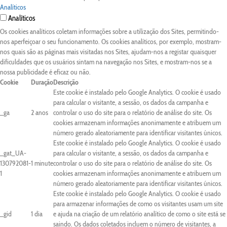
Analíticos
Analíticos
Os cookies analíticos coletam informações sobre a utilização dos Sites, permitindo-
nos aperfeiçoar o seu funcionamento. Os cookies analíticos, por exemplo, mostram-
nos quais são as páginas mais visitadas nos Sites, ajudam-nos a registar quaisquer
dificuldades que os usuários sintam na navegação nos Sites, e mostram-nos se a
nossa publicidade é eficaz ou não.
Cookie
Duração
Descrição
Este cookie é instalado pelo Google Analytics. O cookie é usado
para calcular o visitante, a sessão, os dados da campanha e
_ga
2 anos
controlar o uso do site para o relatório de análise do site. Os
cookies armazenam informações anonimamente e atribuem um
número gerado aleatoriamente para identificar visitantes únicos.
Este cookie é instalado pelo Google Analytics. O cookie é usado
_gat_UA-
para calcular o visitante, a sessão, os dados da campanha e
130792081-
1 minute
controlar o uso do site para o relatório de análise do site. Os
1
cookies armazenam informações anonimamente e atribuem um
número gerado aleatoriamente para identificar visitantes únicos.
Este cookie é instalado pelo Google Analytics. O cookie é usado
para armazenar informações de como os visitantes usam um site
_gid
1 dia
e ajuda na criação de um relatório analítico de como o site está se
saindo. Os dados coletados incluem o número de visitantes, a