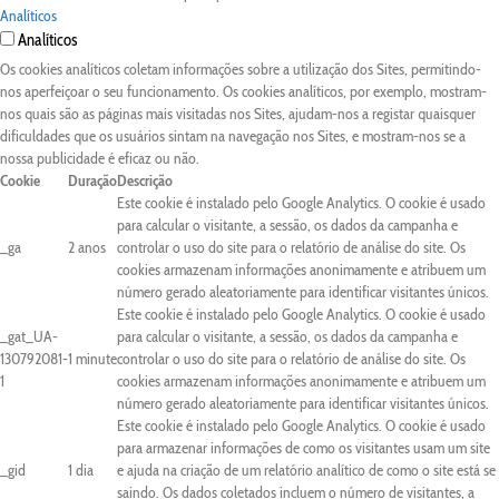
Analíticos
Analíticos
Os cookies analíticos coletam informações sobre a utilização dos Sites, permitindo-
nos aperfeiçoar o seu funcionamento. Os cookies analíticos, por exemplo, mostram-
nos quais são as páginas mais visitadas nos Sites, ajudam-nos a registar quaisquer
dificuldades que os usuários sintam na navegação nos Sites, e mostram-nos se a
nossa publicidade é eficaz ou não.
Cookie
Duração
Descrição
Este cookie é instalado pelo Google Analytics. O cookie é usado
para calcular o visitante, a sessão, os dados da campanha e
_ga
2 anos
controlar o uso do site para o relatório de análise do site. Os
cookies armazenam informações anonimamente e atribuem um
número gerado aleatoriamente para identificar visitantes únicos.
Este cookie é instalado pelo Google Analytics. O cookie é usado
_gat_UA-
para calcular o visitante, a sessão, os dados da campanha e
130792081-
1 minute
controlar o uso do site para o relatório de análise do site. Os
1
cookies armazenam informações anonimamente e atribuem um
número gerado aleatoriamente para identificar visitantes únicos.
Este cookie é instalado pelo Google Analytics. O cookie é usado
para armazenar informações de como os visitantes usam um site
_gid
1 dia
e ajuda na criação de um relatório analítico de como o site está se
saindo. Os dados coletados incluem o número de visitantes, a