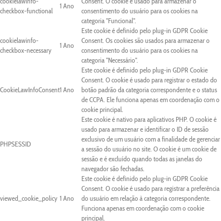
cookielawinfo-
Consent. O cookie é usado para armazenar o
1 Ano
checkbox-functional
consentimento do usuário para os cookies na
categoria "Funcional".
Este cookie é definido pelo plug-in GDPR Cookie
cookielawinfo-
Consent. Os cookies são usados para armazenar o
1 Ano
checkbox-necessary
consentimento do usuário para os cookies na
categoria "Necessário".
Este cookie é definido pelo plug-in GDPR Cookie
Consent. O cookie é usado para registrar o estado do
CookieLawInfoConsent
1 Ano
botão padrão da categoria correspondente e o status
de CCPA. Ele funciona apenas em coordenação com o
cookie principal.
Este cookie é nativo para aplicativos PHP. O cookie é
usado para armazenar e identificar o ID de sessão
exclusivo de um usuário com a finalidade de gerenciar
PHPSESSID
a sessão do usuário no site. O cookie é um cookie de
sessão e é excluído quando todas as janelas do
navegador são fechadas.
Este cookie é definido pelo plug-in GDPR Cookie
Consent. O cookie é usado para registrar a preferência
viewed_cookie_policy
1 Ano
do usuário em relação à categoria correspondente.
Funciona apenas em coordenação com o cookie
principal.