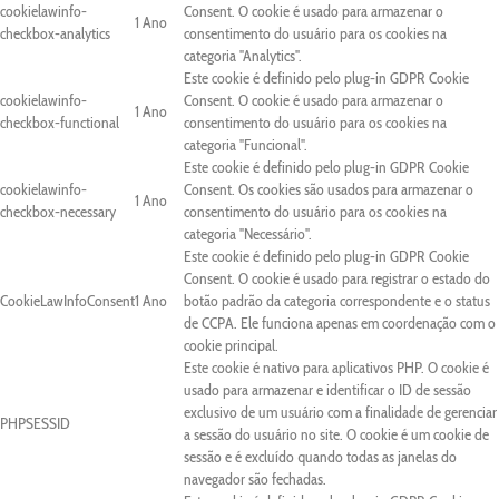
cookielawinfo-
Consent. O cookie é usado para armazenar o
1 Ano
checkbox-analytics
consentimento do usuário para os cookies na
categoria "Analytics".
Este cookie é definido pelo plug-in GDPR Cookie
cookielawinfo-
Consent. O cookie é usado para armazenar o
1 Ano
checkbox-functional
consentimento do usuário para os cookies na
categoria "Funcional".
Este cookie é definido pelo plug-in GDPR Cookie
cookielawinfo-
Consent. Os cookies são usados para armazenar o
1 Ano
checkbox-necessary
consentimento do usuário para os cookies na
categoria "Necessário".
Este cookie é definido pelo plug-in GDPR Cookie
Consent. O cookie é usado para registrar o estado do
CookieLawInfoConsent
1 Ano
botão padrão da categoria correspondente e o status
de CCPA. Ele funciona apenas em coordenação com o
cookie principal.
Este cookie é nativo para aplicativos PHP. O cookie é
usado para armazenar e identificar o ID de sessão
exclusivo de um usuário com a finalidade de gerenciar
PHPSESSID
a sessão do usuário no site. O cookie é um cookie de
sessão e é excluído quando todas as janelas do
navegador são fechadas.