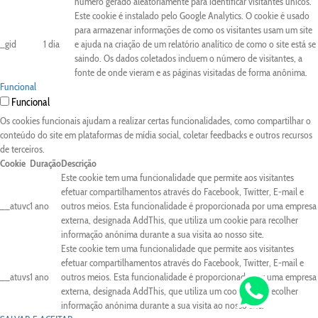
número gerado aleatoriamente para identificar visitantes únicos.
Este cookie é instalado pelo Google Analytics. O cookie é usado
para armazenar informações de como os visitantes usam um site
_gid
1 dia
e ajuda na criação de um relatório analítico de como o site está se
saindo. Os dados coletados incluem o número de visitantes, a
fonte de onde vieram e as páginas visitadas de forma anônima.
Funcional
Funcional
Os cookies funcionais ajudam a realizar certas funcionalidades, como compartilhar o
conteúdo do site em plataformas de mídia social, coletar feedbacks e outros recursos
de terceiros.
Cookie
Duração
Descrição
Este cookie tem uma funcionalidade que permite aos visitantes
efetuar compartilhamentos através do Facebook, Twitter, E-mail e
__atuvc
1 ano
outros meios. Esta funcionalidade é proporcionada por uma empresa
externa, designada AddThis, que utiliza um cookie para recolher
informação anónima durante a sua visita ao nosso site.
Este cookie tem uma funcionalidade que permite aos visitantes
efetuar compartilhamentos através do Facebook, Twitter, E-mail e
__atuvs
1 ano
outros meios. Esta funcionalidade é proporcionada por uma empresa
externa, designada AddThis, que utiliza um cookie para recolher
informação anónima durante a sua visita ao nosso site.