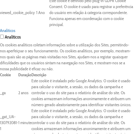
Este cookie é definido pelo plug-in GDPR Cookie
Consent. O cookie é usado para registrar a preferência
viewed_cookie_policy
1 Ano
do usuário em relação à categoria correspondente.
Funciona apenas em coordenação com o cookie
principal.
Analíticos
Analíticos
Os cookies analíticos coletam informações sobre a utilização dos Sites, permitindo-
nos aperfeiçoar o seu funcionamento. Os cookies analíticos, por exemplo, mostram-
nos quais são as páginas mais visitadas nos Sites, ajudam-nos a registar quaisquer
dificuldades que os usuários sintam na navegação nos Sites, e mostram-nos se a
nossa publicidade é eficaz ou não.
Cookie
Duração
Descrição
Este cookie é instalado pelo Google Analytics. O cookie é usado
para calcular o visitante, a sessão, os dados da campanha e
_ga
2 anos
controlar o uso do site para o relatório de análise do site. Os
cookies armazenam informações anonimamente e atribuem um
número gerado aleatoriamente para identificar visitantes únicos.
Este cookie é instalado pelo Google Analytics. O cookie é usado
_gat_UA-
para calcular o visitante, a sessão, os dados da campanha e
130792081-
1 minute
controlar o uso do site para o relatório de análise do site. Os
1
cookies armazenam informações anonimamente e atribuem um