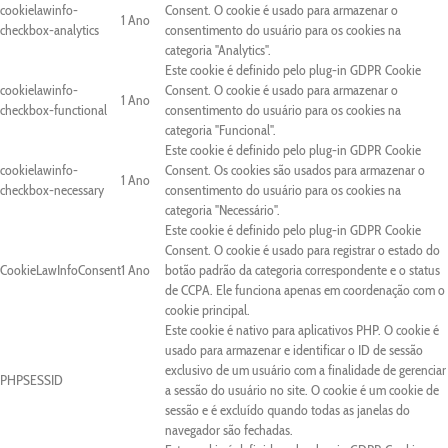
cookielawinfo-
Consent. O cookie é usado para armazenar o
1 Ano
checkbox-analytics
consentimento do usuário para os cookies na
categoria "Analytics".
Este cookie é definido pelo plug-in GDPR Cookie
cookielawinfo-
Consent. O cookie é usado para armazenar o
1 Ano
checkbox-functional
consentimento do usuário para os cookies na
categoria "Funcional".
Este cookie é definido pelo plug-in GDPR Cookie
cookielawinfo-
Consent. Os cookies são usados para armazenar o
1 Ano
checkbox-necessary
consentimento do usuário para os cookies na
categoria "Necessário".
Este cookie é definido pelo plug-in GDPR Cookie
Consent. O cookie é usado para registrar o estado do
CookieLawInfoConsent
1 Ano
botão padrão da categoria correspondente e o status
de CCPA. Ele funciona apenas em coordenação com o
cookie principal.
Este cookie é nativo para aplicativos PHP. O cookie é
usado para armazenar e identificar o ID de sessão
exclusivo de um usuário com a finalidade de gerenciar
PHPSESSID
a sessão do usuário no site. O cookie é um cookie de
sessão e é excluído quando todas as janelas do
navegador são fechadas.