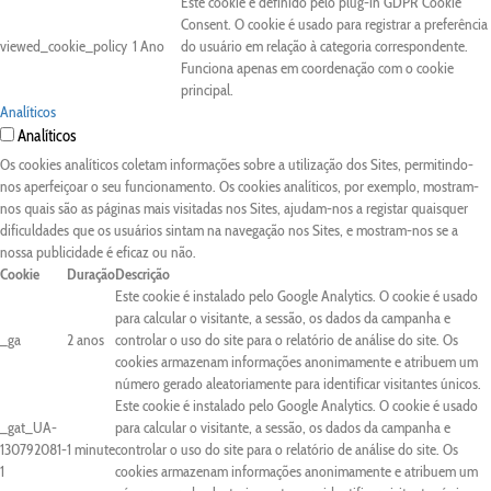
Este cookie é definido pelo plug-in GDPR Cookie
Consent. O cookie é usado para registrar a preferência
viewed_cookie_policy
1 Ano
do usuário em relação à categoria correspondente.
Funciona apenas em coordenação com o cookie
principal.
Analíticos
Analíticos
Os cookies analíticos coletam informações sobre a utilização dos Sites, permitindo-
nos aperfeiçoar o seu funcionamento. Os cookies analíticos, por exemplo, mostram-
nos quais são as páginas mais visitadas nos Sites, ajudam-nos a registar quaisquer
dificuldades que os usuários sintam na navegação nos Sites, e mostram-nos se a
nossa publicidade é eficaz ou não.
Cookie
Duração
Descrição
Este cookie é instalado pelo Google Analytics. O cookie é usado
para calcular o visitante, a sessão, os dados da campanha e
_ga
2 anos
controlar o uso do site para o relatório de análise do site. Os
cookies armazenam informações anonimamente e atribuem um
número gerado aleatoriamente para identificar visitantes únicos.
Este cookie é instalado pelo Google Analytics. O cookie é usado
_gat_UA-
para calcular o visitante, a sessão, os dados da campanha e
130792081-
1 minute
controlar o uso do site para o relatório de análise do site. Os
1
cookies armazenam informações anonimamente e atribuem um