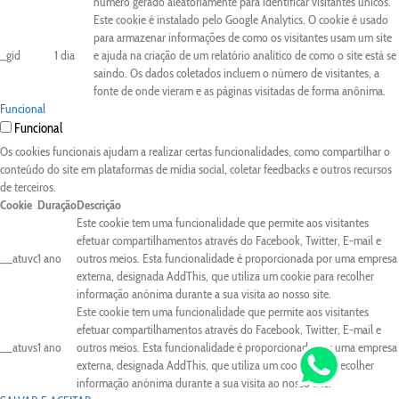
número gerado aleatoriamente para identificar visitantes únicos.
Este cookie é instalado pelo Google Analytics. O cookie é usado
para armazenar informações de como os visitantes usam um site
_gid
1 dia
e ajuda na criação de um relatório analítico de como o site está se
saindo. Os dados coletados incluem o número de visitantes, a
fonte de onde vieram e as páginas visitadas de forma anônima.
Funcional
Funcional
Os cookies funcionais ajudam a realizar certas funcionalidades, como compartilhar o
conteúdo do site em plataformas de mídia social, coletar feedbacks e outros recursos
de terceiros.
Cookie
Duração
Descrição
Este cookie tem uma funcionalidade que permite aos visitantes
efetuar compartilhamentos através do Facebook, Twitter, E-mail e
__atuvc
1 ano
outros meios. Esta funcionalidade é proporcionada por uma empresa
externa, designada AddThis, que utiliza um cookie para recolher
informação anónima durante a sua visita ao nosso site.
Este cookie tem uma funcionalidade que permite aos visitantes
efetuar compartilhamentos através do Facebook, Twitter, E-mail e
__atuvs
1 ano
outros meios. Esta funcionalidade é proporcionada por uma empresa
externa, designada AddThis, que utiliza um cookie para recolher
informação anónima durante a sua visita ao nosso site.