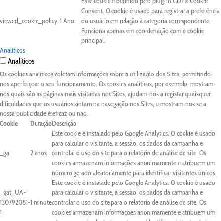
Este cookie é definido pelo plug-in GDPR Cookie
Consent. O cookie é usado para registrar a preferência
viewed_cookie_policy
1 Ano
do usuário em relação à categoria correspondente.
Funciona apenas em coordenação com o cookie
principal.
Analíticos
Analíticos
Os cookies analíticos coletam informações sobre a utilização dos Sites, permitindo-
nos aperfeiçoar o seu funcionamento. Os cookies analíticos, por exemplo, mostram-
nos quais são as páginas mais visitadas nos Sites, ajudam-nos a registar quaisquer
dificuldades que os usuários sintam na navegação nos Sites, e mostram-nos se a
nossa publicidade é eficaz ou não.
Cookie
Duração
Descrição
Este cookie é instalado pelo Google Analytics. O cookie é usado
para calcular o visitante, a sessão, os dados da campanha e
_ga
2 anos
controlar o uso do site para o relatório de análise do site. Os
cookies armazenam informações anonimamente e atribuem um
número gerado aleatoriamente para identificar visitantes únicos.
Este cookie é instalado pelo Google Analytics. O cookie é usado
_gat_UA-
para calcular o visitante, a sessão, os dados da campanha e
130792081-
1 minute
controlar o uso do site para o relatório de análise do site. Os
1
cookies armazenam informações anonimamente e atribuem um