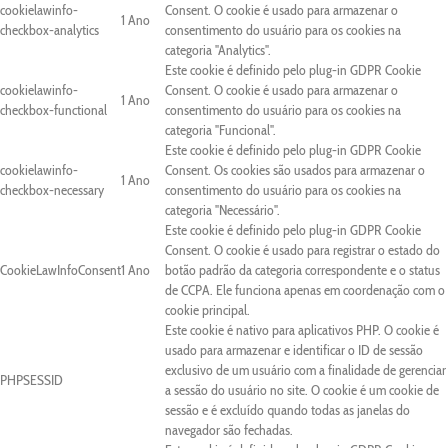
cookielawinfo-
Consent. O cookie é usado para armazenar o
1 Ano
checkbox-analytics
consentimento do usuário para os cookies na
categoria "Analytics".
Este cookie é definido pelo plug-in GDPR Cookie
cookielawinfo-
Consent. O cookie é usado para armazenar o
1 Ano
checkbox-functional
consentimento do usuário para os cookies na
categoria "Funcional".
Este cookie é definido pelo plug-in GDPR Cookie
cookielawinfo-
Consent. Os cookies são usados para armazenar o
1 Ano
checkbox-necessary
consentimento do usuário para os cookies na
categoria "Necessário".
Este cookie é definido pelo plug-in GDPR Cookie
Consent. O cookie é usado para registrar o estado do
CookieLawInfoConsent
1 Ano
botão padrão da categoria correspondente e o status
de CCPA. Ele funciona apenas em coordenação com o
cookie principal.
Este cookie é nativo para aplicativos PHP. O cookie é
usado para armazenar e identificar o ID de sessão
exclusivo de um usuário com a finalidade de gerenciar
PHPSESSID
a sessão do usuário no site. O cookie é um cookie de
sessão e é excluído quando todas as janelas do
navegador são fechadas.