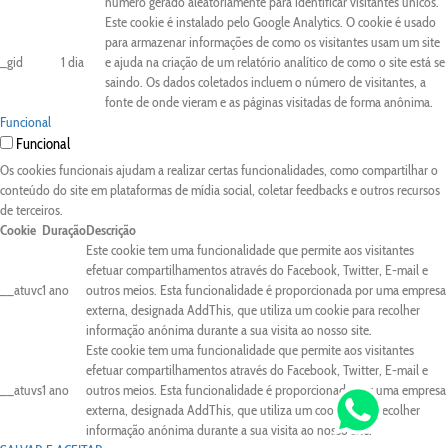
número gerado aleatoriamente para identificar visitantes únicos.
Este cookie é instalado pelo Google Analytics. O cookie é usado
para armazenar informações de como os visitantes usam um site
_gid
1 dia
e ajuda na criação de um relatório analítico de como o site está se
saindo. Os dados coletados incluem o número de visitantes, a
fonte de onde vieram e as páginas visitadas de forma anônima.
Funcional
Funcional
Os cookies funcionais ajudam a realizar certas funcionalidades, como compartilhar o
conteúdo do site em plataformas de mídia social, coletar feedbacks e outros recursos
de terceiros.
Cookie
Duração
Descrição
Este cookie tem uma funcionalidade que permite aos visitantes
efetuar compartilhamentos através do Facebook, Twitter, E-mail e
__atuvc
1 ano
outros meios. Esta funcionalidade é proporcionada por uma empresa
externa, designada AddThis, que utiliza um cookie para recolher
informação anónima durante a sua visita ao nosso site.
Este cookie tem uma funcionalidade que permite aos visitantes
efetuar compartilhamentos através do Facebook, Twitter, E-mail e
__atuvs
1 ano
outros meios. Esta funcionalidade é proporcionada por uma empresa
externa, designada AddThis, que utiliza um cookie para recolher
informação anónima durante a sua visita ao nosso site.