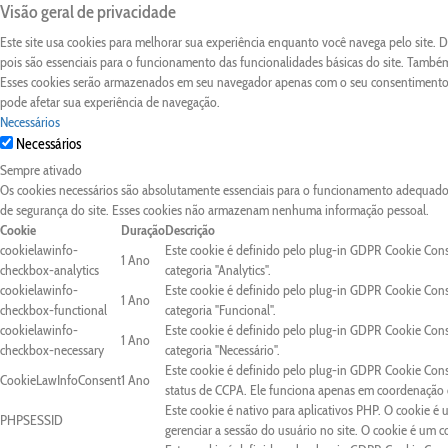
Visão geral de privacidade
Este site usa cookies para melhorar sua experiência enquanto você navega pelo site.
pois são essenciais para o funcionamento das funcionalidades básicas do site. Também
Esses cookies serão armazenados em seu navegador apenas com o seu consentimento. 
pode afetar sua experiência de navegação.
Necessários
Necessários
Sempre ativado
Os cookies necessários são absolutamente essenciais para o funcionamento adequado d
de segurança do site. Esses cookies não armazenam nenhuma informação pessoal.
Cookie
Duração
Descrição
cookielawinfo-
Este cookie é definido pelo plug-in GDPR Cookie Con
1 Ano
checkbox-analytics
categoria "Analytics".
cookielawinfo-
Este cookie é definido pelo plug-in GDPR Cookie Con
1 Ano
checkbox-functional
categoria "Funcional".
cookielawinfo-
Este cookie é definido pelo plug-in GDPR Cookie Con
1 Ano
checkbox-necessary
categoria "Necessário".
Este cookie é definido pelo plug-in GDPR Cookie Cons
CookieLawInfoConsent
1 Ano
status de CCPA. Ele funciona apenas em coordenação c
Este cookie é nativo para aplicativos PHP. O cookie é 
PHPSESSID
gerenciar a sessão do usuário no site. O cookie é um 