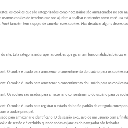
 Destes, os cookies que são categorizados como necessários são armazenados no seu n
 usamos cookies de terceiros que nos ajudam a analisar e entender como você usa este
Você também tem a opção de cancelar esses cookies. Mas desativar alguns desses co
o site. Esta categoria inclui apenas cookies que garantem funcionalidades básicas e 
sent. O cookie é usado para armazenar o consentimento do usuário para os cookies na
sent. O cookie é usado para armazenar o consentimento do usuário para os cookies na
sent. Os cookies são usados para armazenar o consentimento do usuário para os cooki
ent. O cookie é usado para registrar o estado do botão padrão da categoria correspon
om o cookie principal.
usado para armazenar e identificar o ID de sessão exclusivo de um usuário com a final
cookie de sessão e é excluído quando todas as janelas do navegador são fechadas.