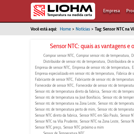
Empresa
Pro
Você está aqui:
Home
>
Notícias
>
Tag: Sensor NTC na V
Sensor NTC: quais as vantagens e 
Comprar sensor NTC
Comprar sensor ntc de temperatura
D
Distribuidor de sensor ntc de temperatura
Distribuidora de 
Empresa de sensor NTC
Empresa de sensor ntc de temperatura
E
Empresa especializado em sensor ntc de temperatura
Fábrica de 
Fabricante de sensor NTC
Fabricante de sensor ntc de temperatur
Fornecedor de sensor NTC
Fornecedor de sensor ntc de temperatu
Sensor ntc de temperatura direto da fabrica
Sensor ntc de temper
Sensor ntc de temperatura na José Bonifácio
Sensor ntc de tempe
Sensor ntc de temperatura na Zona Leste
Sensor ntc de temperatu
Sensor ntc de temperatura perto de mim
Sensor ntc de temperatu
Sensor NTC direto da fabrica
Sensor NTC em São Paulo
Sensor N
Sensor NTC na Vila Prudente
Sensor NTC na Zona Leste
Sensor N
Sensor NTC preço
Sensor NTC próximo a mim
Sensor de Temperatura NTC