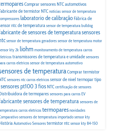
termopares
Comprar sensores NTC automotivos
Fabricante de termistor NTC
noticias
sensor de temperatura
laboratorio de calibração
Fábrica de
compressores
sensor ntc de temperatura
sensor de temperatura bulldog
fabricante de sensores de temperatura
sensores
ntc
sensor de temperatura geradores
sensor de temperatura motor
liohm
sensor kty 2k
monitoramento de temperatura carros
transmissores de temperatura e umidade
eletricos
sensores
para carros eletricos
sensor de temperatura automotivo
sensores de temperatura
Comprar termistor
NTC
sensor de nivel
termopar tipo
sensores ntc carros eletricos
sensores pt100 3 fios
NTC
certificação de sensores
Distribuidora de termopares
sensores para carros EV
fabricante sensores de temperatura
sensores de
termopares
temperatura carros eletricos
novidades
Comparativo
sensores de temperatura importado
sensor kty
História
termistor ntc
Automotivo
Sensores
sensor kty 84-150