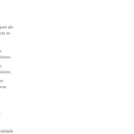
quais são
icaz ou
o
únicos.
o
únicos.
um
orma
e
onalidade