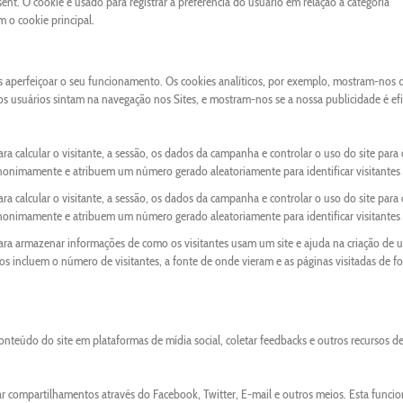
nt. O cookie é usado para registrar a preferência do usuário em relação à categoria
o cookie principal.
os aperfeiçoar o seu funcionamento. Os cookies analíticos, por exemplo, mostram-nos 
 os usuários sintam na navegação nos Sites, e mostram-nos se a nossa publicidade é ef
ra calcular o visitante, a sessão, os dados da campanha e controlar o uso do site para 
anonimamente e atribuem um número gerado aleatoriamente para identificar visitantes 
ra calcular o visitante, a sessão, os dados da campanha e controlar o uso do site para 
anonimamente e atribuem um número gerado aleatoriamente para identificar visitantes 
para armazenar informações de como os visitantes usam um site e ajuda na criação de 
ados incluem o número de visitantes, a fonte de onde vieram e as páginas visitadas de f
onteúdo do site em plataformas de mídia social, coletar feedbacks e outros recursos d
ar compartilhamentos através do Facebook, Twitter, E-mail e outros meios. Esta funci