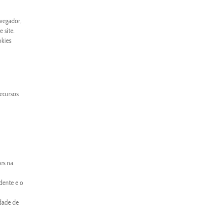
avegador,
 site.
okies
recursos
es na
dente e o
idade de