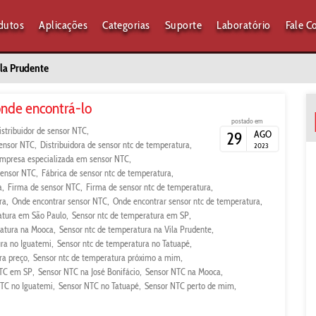
dutos
Aplicações
Categorias
Suporte
Laboratório
Fale C
ila Prudente
onde encontrá-lo
postado em
istribuidor de sensor NTC
AGO
29
sensor NTC
Distribuidora de sensor ntc de temperatura
2023
mpresa especializada em sensor NTC
sensor NTC
Fábrica de sensor ntc de temperatura
a
Firma de sensor NTC
Firma de sensor ntc de temperatura
ra
Onde encontrar sensor NTC
Onde encontrar sensor ntc de temperatura
atura em São Paulo
Sensor ntc de temperatura em SP
ratura na Mooca
Sensor ntc de temperatura na Vila Prudente
ra no Iguatemi
Sensor ntc de temperatura no Tatuapé
ra preço
Sensor ntc de temperatura próximo a mim
TC em SP
Sensor NTC na José Bonifácio
Sensor NTC na Mooca
TC no Iguatemi
Sensor NTC no Tatuapé
Sensor NTC perto de mim