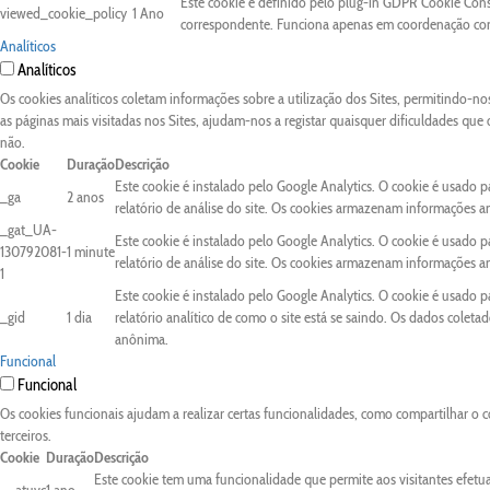
Este cookie é definido pelo plug-in GDPR Cookie Conse
viewed_cookie_policy
1 Ano
correspondente. Funciona apenas em coordenação com 
Analíticos
Analíticos
Os cookies analíticos coletam informações sobre a utilização dos Sites, permitindo-n
as páginas mais visitadas nos Sites, ajudam-nos a registar quaisquer dificuldades que
não.
Cookie
Duração
Descrição
Este cookie é instalado pelo Google Analytics. O cookie é usado pa
_ga
2 anos
relatório de análise do site. Os cookies armazenam informações 
_gat_UA-
Este cookie é instalado pelo Google Analytics. O cookie é usado pa
130792081-
1 minute
relatório de análise do site. Os cookies armazenam informações 
1
Este cookie é instalado pelo Google Analytics. O cookie é usado 
_gid
1 dia
relatório analítico de como o site está se saindo. Os dados colet
anônima.
Funcional
Funcional
Os cookies funcionais ajudam a realizar certas funcionalidades, como compartilhar o c
terceiros.
Cookie
Duração
Descrição
Este cookie tem uma funcionalidade que permite aos visitantes efetu