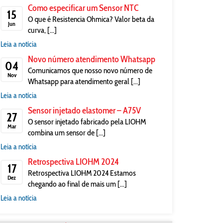
Como especificar um Sensor NTC
15
O que é Resistencia Ohmica? Valor beta da
Jun
curva, [...]
Leia a notícia
Novo número atendimento Whatsapp
04
Comunicamos que nosso novo número de
Nov
Whatsapp para atendimento geral [...]
Leia a notícia
Sensor injetado elastomer – A75V
27
O sensor injetado fabricado pela LIOHM
Mar
combina um sensor de [...]
Leia a notícia
Retrospectiva LIOHM 2024
17
Retrospectiva LIOHM 2024 Estamos
Dez
chegando ao final de mais um [...]
Leia a notícia