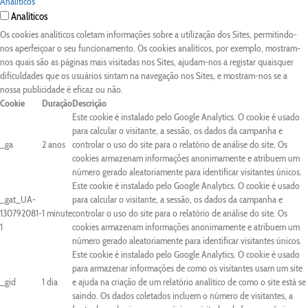
Analíticos
Analíticos
Os cookies analíticos coletam informações sobre a utilização dos Sites, permitindo-
nos aperfeiçoar o seu funcionamento. Os cookies analíticos, por exemplo, mostram-
nos quais são as páginas mais visitadas nos Sites, ajudam-nos a registar quaisquer
dificuldades que os usuários sintam na navegação nos Sites, e mostram-nos se a
nossa publicidade é eficaz ou não.
Cookie
Duração
Descrição
Este cookie é instalado pelo Google Analytics. O cookie é usado
para calcular o visitante, a sessão, os dados da campanha e
_ga
2 anos
controlar o uso do site para o relatório de análise do site. Os
cookies armazenam informações anonimamente e atribuem um
número gerado aleatoriamente para identificar visitantes únicos.
Este cookie é instalado pelo Google Analytics. O cookie é usado
_gat_UA-
para calcular o visitante, a sessão, os dados da campanha e
130792081-
1 minute
controlar o uso do site para o relatório de análise do site. Os
1
cookies armazenam informações anonimamente e atribuem um
número gerado aleatoriamente para identificar visitantes únicos.
Este cookie é instalado pelo Google Analytics. O cookie é usado
para armazenar informações de como os visitantes usam um site
_gid
1 dia
e ajuda na criação de um relatório analítico de como o site está se
saindo. Os dados coletados incluem o número de visitantes, a