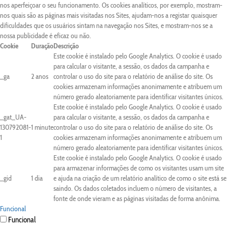
nos aperfeiçoar o seu funcionamento. Os cookies analíticos, por exemplo, mostram-
nos quais são as páginas mais visitadas nos Sites, ajudam-nos a registar quaisquer
dificuldades que os usuários sintam na navegação nos Sites, e mostram-nos se a
nossa publicidade é eficaz ou não.
Cookie
Duração
Descrição
Este cookie é instalado pelo Google Analytics. O cookie é usado
para calcular o visitante, a sessão, os dados da campanha e
_ga
2 anos
controlar o uso do site para o relatório de análise do site. Os
cookies armazenam informações anonimamente e atribuem um
número gerado aleatoriamente para identificar visitantes únicos.
Este cookie é instalado pelo Google Analytics. O cookie é usado
_gat_UA-
para calcular o visitante, a sessão, os dados da campanha e
130792081-
1 minute
controlar o uso do site para o relatório de análise do site. Os
1
cookies armazenam informações anonimamente e atribuem um
número gerado aleatoriamente para identificar visitantes únicos.
Este cookie é instalado pelo Google Analytics. O cookie é usado
para armazenar informações de como os visitantes usam um site
_gid
1 dia
e ajuda na criação de um relatório analítico de como o site está se
saindo. Os dados coletados incluem o número de visitantes, a
fonte de onde vieram e as páginas visitadas de forma anônima.
Funcional
Funcional