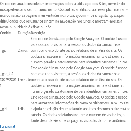
Os cookies analíticos coletam informações sobre a utilização dos Sites, permitindo-
nos aperfeiçoar o seu funcionamento. Os cookies analíticos, por exemplo, mostram-
nos quais são as páginas mais visitadas nos Sites, ajudam-nos a registar quaisquer
dificuldades que os usuários sintam na navegação nos Sites, e mostram-nos se a
nossa publicidade é eficaz ou não.
Cookie
Duração
Descrição
Este cookie é instalado pelo Google Analytics. O cookie é usado
para calcular o visitante, a sessão, os dados da campanha e
_ga
2 anos
controlar o uso do site para o relatório de análise do site. Os
cookies armazenam informações anonimamente e atribuem um
número gerado aleatoriamente para identificar visitantes únicos.
Este cookie é instalado pelo Google Analytics. O cookie é usado
_gat_UA-
para calcular o visitante, a sessão, os dados da campanha e
130792081-
1 minute
controlar o uso do site para o relatório de análise do site. Os
1
cookies armazenam informações anonimamente e atribuem um
número gerado aleatoriamente para identificar visitantes únicos.
Este cookie é instalado pelo Google Analytics. O cookie é usado
para armazenar informações de como os visitantes usam um site
_gid
1 dia
e ajuda na criação de um relatório analítico de como o site está se
saindo. Os dados coletados incluem o número de visitantes, a
fonte de onde vieram e as páginas visitadas de forma anônima.
Funcional