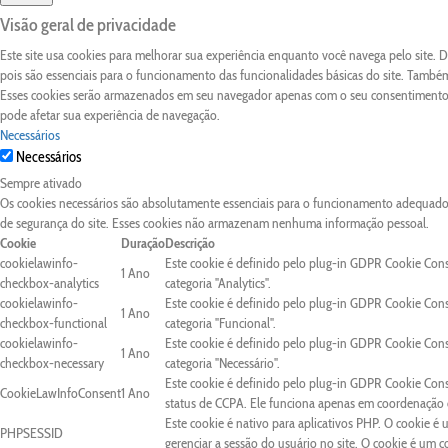
Visão geral de privacidade
Este site usa cookies para melhorar sua experiência enquanto você navega pelo site.
pois são essenciais para o funcionamento das funcionalidades básicas do site. Também
Esses cookies serão armazenados em seu navegador apenas com o seu consentimento. 
pode afetar sua experiência de navegação.
Necessários
Necessários
Sempre ativado
Os cookies necessários são absolutamente essenciais para o funcionamento adequado d
de segurança do site. Esses cookies não armazenam nenhuma informação pessoal.
Cookie
Duração
Descrição
cookielawinfo-
Este cookie é definido pelo plug-in GDPR Cookie Con
1 Ano
checkbox-analytics
categoria "Analytics".
cookielawinfo-
Este cookie é definido pelo plug-in GDPR Cookie Con
1 Ano
checkbox-functional
categoria "Funcional".
cookielawinfo-
Este cookie é definido pelo plug-in GDPR Cookie Con
1 Ano
checkbox-necessary
categoria "Necessário".
Este cookie é definido pelo plug-in GDPR Cookie Cons
CookieLawInfoConsent
1 Ano
status de CCPA. Ele funciona apenas em coordenação c
Este cookie é nativo para aplicativos PHP. O cookie é 
PHPSESSID
gerenciar a sessão do usuário no site. O cookie é um 