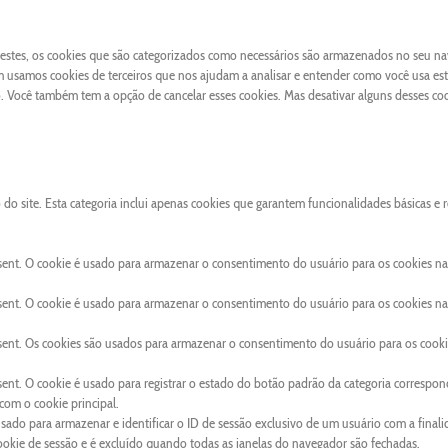
 Destes, os cookies que são categorizados como necessários são armazenados no seu n
 usamos cookies de terceiros que nos ajudam a analisar e entender como você usa este
Você também tem a opção de cancelar esses cookies. Mas desativar alguns desses co
o site. Esta categoria inclui apenas cookies que garantem funcionalidades básicas e 
sent. O cookie é usado para armazenar o consentimento do usuário para os cookies na
sent. O cookie é usado para armazenar o consentimento do usuário para os cookies na
sent. Os cookies são usados para armazenar o consentimento do usuário para os cooki
ent. O cookie é usado para registrar o estado do botão padrão da categoria correspon
om o cookie principal.
usado para armazenar e identificar o ID de sessão exclusivo de um usuário com a final
cookie de sessão e é excluído quando todas as janelas do navegador são fechadas.