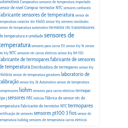
automotivos
Comparativo
sensores de temperatura importado
sensor de nivel
Comprar termistor NTC
sensores confiaveis
fabricante sensores de temperatura
sensor de
temperatura conector din 43650
sensor kty siemens
novidades
termistor ntc
transmissores
sensor de temperatura automotivo
sensores de
de temperatura e umidade
temperatura
sensores para carros EV
sensor kty 1k
sensor
NTC
ptc kty
sensores ntc carros eletricos
sensor kty 84-150
fabricante de termopares
fabricante de sensores
de temperatura
Distribuidora de termopares
sensor kty
laboratorio de
História
sensor de temperatura geradores
calibração
sensor kty 2k
Automotivo
sensor de temperatura
liohm
termopar
compressores
sensores para carros eletricos
sensores ntc
tipo j
Fábrica de sensor ntc de
noticias
termopares
temperatura
Fabricante de termistor NTC
sensores pt100 3 fios
certificação de sensores
sensor de
temperatura bulldog
sensores de temperatura carros eletricos