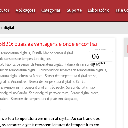
dutos
Aplicações
Categorias
Suporte
Laboratório
Fale C
r digital
8B20: quais as vantagens e onde encontrar
postado em
 temperatura digitais
Distribuidor de sensor digital
06
 de sensores de temperatura digitais
2023
NOV
tal
Fábrica de sensor de temperatura digital
Fábrica de sensor digital
sor de temperatura digital
Fornecedor de sensores de temperatura digitais
atura digital direto da fabrica
Sensor de temperatura digital em sp
gital no Aricanduva
Sensor de temperatura digital no Carrão
al próximo a mim
Sensor digital em são paulo
Sensor digital em sp
or digital no Carrão
Sensor digital perto de mim
Sensor digital preço
ratura
Sensores de temperatura digitais em são paulo
s
nverte a temperatura em um sinal digital. Ao contrário dos
 os sensores digitais oferecem leituras de temperatura em