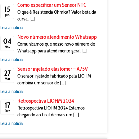
Como especificar um Sensor NTC
15
O que é Resistencia Ohmica? Valor beta da
Jun
curva, [...]
Leia a notícia
Novo número atendimento Whatsapp
04
Comunicamos que nosso novo número de
Nov
Whatsapp para atendimento geral [...]
Leia a notícia
Sensor injetado elastomer – A75V
27
O sensor injetado fabricado pela LIOHM
Mar
combina um sensor de [...]
Leia a notícia
Retrospectiva LIOHM 2024
17
Retrospectiva LIOHM 2024 Estamos
Dez
chegando ao final de mais um [...]
Leia a notícia