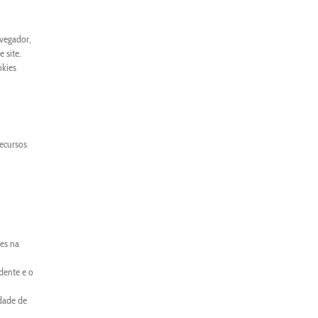
avegador,
 site.
okies
recursos
es na
dente e o
idade de