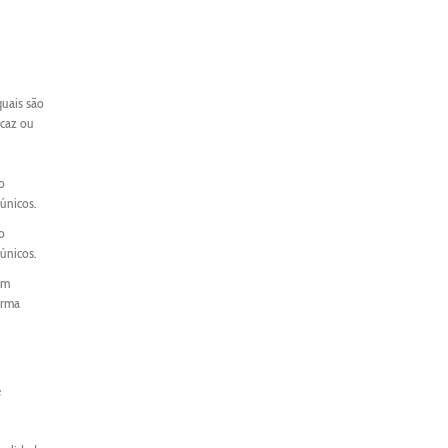
quais são
icaz ou
o
únicos.
o
únicos.
um
orma
e