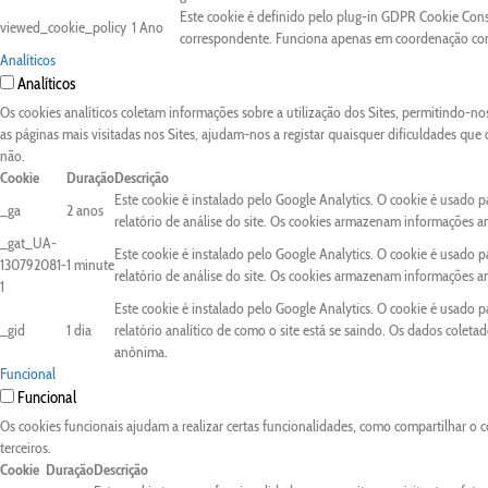
Este cookie é definido pelo plug-in GDPR Cookie Conse
viewed_cookie_policy
1 Ano
correspondente. Funciona apenas em coordenação com 
Analíticos
Analíticos
Os cookies analíticos coletam informações sobre a utilização dos Sites, permitindo-n
as páginas mais visitadas nos Sites, ajudam-nos a registar quaisquer dificuldades que
não.
Cookie
Duração
Descrição
Este cookie é instalado pelo Google Analytics. O cookie é usado pa
_ga
2 anos
relatório de análise do site. Os cookies armazenam informações 
_gat_UA-
Este cookie é instalado pelo Google Analytics. O cookie é usado pa
130792081-
1 minute
relatório de análise do site. Os cookies armazenam informações 
1
Este cookie é instalado pelo Google Analytics. O cookie é usado 
_gid
1 dia
relatório analítico de como o site está se saindo. Os dados colet
anônima.
Funcional
Funcional
Os cookies funcionais ajudam a realizar certas funcionalidades, como compartilhar o c
terceiros.
Cookie
Duração
Descrição