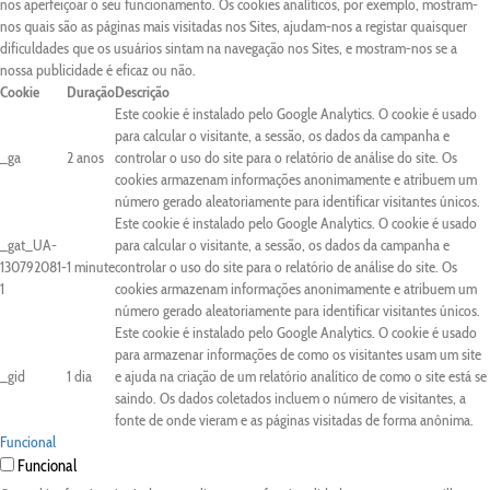
nos aperfeiçoar o seu funcionamento. Os cookies analíticos, por exemplo, mostram-
nos quais são as páginas mais visitadas nos Sites, ajudam-nos a registar quaisquer
dificuldades que os usuários sintam na navegação nos Sites, e mostram-nos se a
nossa publicidade é eficaz ou não.
Cookie
Duração
Descrição
Este cookie é instalado pelo Google Analytics. O cookie é usado
para calcular o visitante, a sessão, os dados da campanha e
_ga
2 anos
controlar o uso do site para o relatório de análise do site. Os
cookies armazenam informações anonimamente e atribuem um
número gerado aleatoriamente para identificar visitantes únicos.
Este cookie é instalado pelo Google Analytics. O cookie é usado
_gat_UA-
para calcular o visitante, a sessão, os dados da campanha e
130792081-
1 minute
controlar o uso do site para o relatório de análise do site. Os
1
cookies armazenam informações anonimamente e atribuem um
número gerado aleatoriamente para identificar visitantes únicos.
Este cookie é instalado pelo Google Analytics. O cookie é usado
para armazenar informações de como os visitantes usam um site
_gid
1 dia
e ajuda na criação de um relatório analítico de como o site está se
saindo. Os dados coletados incluem o número de visitantes, a
fonte de onde vieram e as páginas visitadas de forma anônima.
Funcional
Funcional