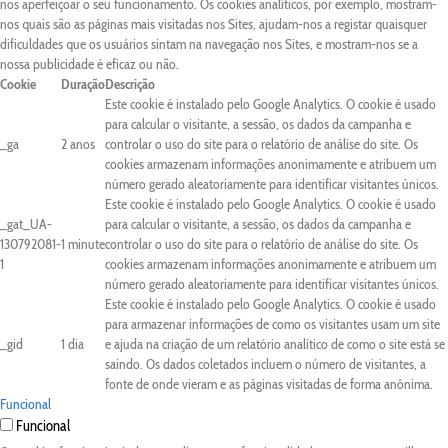
nos aperfeiçoar o seu funcionamento. Os cookies analíticos, por exemplo, mostram-
nos quais são as páginas mais visitadas nos Sites, ajudam-nos a registar quaisquer
dificuldades que os usuários sintam na navegação nos Sites, e mostram-nos se a
nossa publicidade é eficaz ou não.
Cookie
Duração
Descrição
Este cookie é instalado pelo Google Analytics. O cookie é usado
para calcular o visitante, a sessão, os dados da campanha e
_ga
2 anos
controlar o uso do site para o relatório de análise do site. Os
cookies armazenam informações anonimamente e atribuem um
número gerado aleatoriamente para identificar visitantes únicos.
Este cookie é instalado pelo Google Analytics. O cookie é usado
_gat_UA-
para calcular o visitante, a sessão, os dados da campanha e
130792081-
1 minute
controlar o uso do site para o relatório de análise do site. Os
1
cookies armazenam informações anonimamente e atribuem um
número gerado aleatoriamente para identificar visitantes únicos.
Este cookie é instalado pelo Google Analytics. O cookie é usado
para armazenar informações de como os visitantes usam um site
_gid
1 dia
e ajuda na criação de um relatório analítico de como o site está se
saindo. Os dados coletados incluem o número de visitantes, a
fonte de onde vieram e as páginas visitadas de forma anônima.
Funcional
Funcional