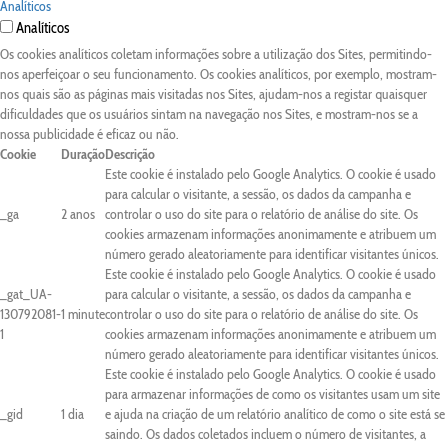
Analíticos
Analíticos
Os cookies analíticos coletam informações sobre a utilização dos Sites, permitindo-
nos aperfeiçoar o seu funcionamento. Os cookies analíticos, por exemplo, mostram-
nos quais são as páginas mais visitadas nos Sites, ajudam-nos a registar quaisquer
dificuldades que os usuários sintam na navegação nos Sites, e mostram-nos se a
nossa publicidade é eficaz ou não.
Cookie
Duração
Descrição
Este cookie é instalado pelo Google Analytics. O cookie é usado
para calcular o visitante, a sessão, os dados da campanha e
_ga
2 anos
controlar o uso do site para o relatório de análise do site. Os
cookies armazenam informações anonimamente e atribuem um
número gerado aleatoriamente para identificar visitantes únicos.
Este cookie é instalado pelo Google Analytics. O cookie é usado
_gat_UA-
para calcular o visitante, a sessão, os dados da campanha e
130792081-
1 minute
controlar o uso do site para o relatório de análise do site. Os
1
cookies armazenam informações anonimamente e atribuem um
número gerado aleatoriamente para identificar visitantes únicos.
Este cookie é instalado pelo Google Analytics. O cookie é usado
para armazenar informações de como os visitantes usam um site
_gid
1 dia
e ajuda na criação de um relatório analítico de como o site está se
saindo. Os dados coletados incluem o número de visitantes, a